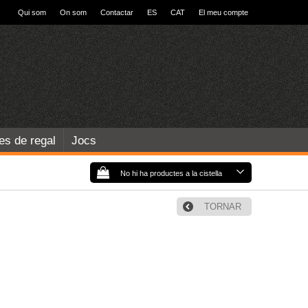
Qui som
On som
Contactar
ES
CAT
El meu compte
les de regal
Jocs
No hi ha productes a la cistella
TORNAR