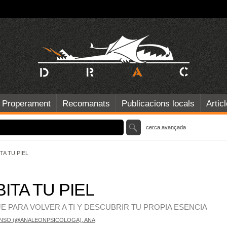
Properament
Recomanats
Publicacions locals
Artic
cerca avançada
TA TU PIEL
ITA TU PIEL
JE PARA VOLVER A TI Y DESCUBRIR TU PROPIA ESENCIA
NSO (@ANALEONPSICOLOGA), ANA