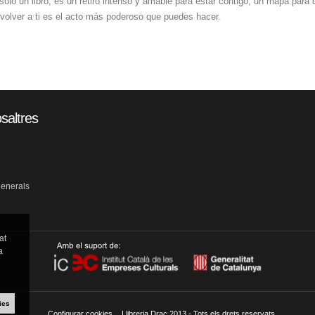
olo un libro, es un retiro intenso y amable para estar contigo, un mapa para
 volver a ti es el acto más poderoso que puedes hacer.
saltres
generals
at
a
ies
Configurar cookies
Llibreria Drac 2013 - Tots els drets reservats