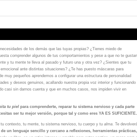
s necesidades de los demás que las tuyas propias? ¿Tienes miedo de
uesta comprender algunos de tus comportamientos y pese a que no te gusta
nte y tu mente te lleva al pasado y futuro una y otra vez? ¿Sientes que tu
y emocional ante distintas situaciones? ¿Te has puesto máscaras para
de muy pequeños aprendemos a configurar una estructura de personalidad
es y deseos genuinos, acallando nuestra propia voz interior y funcionando
o casi sin darnos cuenta y que en muchos casos, nos impiden vivir en
ita tu piel
para comprenderte, reparar tu sistema nervioso y cada parte
ecesitas ser tu mejor versión, porque tal y como eres YA ES SUFICIENTE.
tu contexto, tu mente, tu sistema nervioso, tu cuerpo y tu
alma
. Te devolverá
s de un lenguaje sencillo y cercano a reflexiones, herramientas práctic