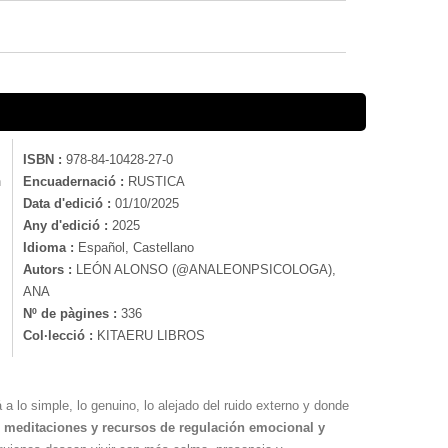
ISBN :
978-84-10428-27-0
n
Encuadernació :
RUSTICA
Data d'edició :
01/10/2025
Any d'edició :
2025
Idioma :
Español, Castellano
Autors :
LEÓN ALONSO (@ANALEONPSICOLOGA),
ANA
Nº de pàgines :
336
Col·lecció :
KITAERU LIBROS
 a lo simple, lo genuino, lo alejado del ruido externo y donde
as, meditaciones y recursos de regulación emocional y