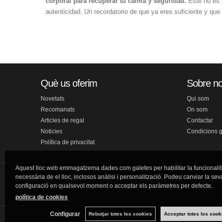
corporal para recuperar tu calma y seguridad.
Este no es s
autenticidad. Un recordatorio de que ya eres suficiente y que
Què us oferim
Sobre no
Novetats
Qui som
Recomanats
On som
Articles de regal
Contactar
Noticies
Condicions 
Política de privacitat
Aquest lloc web emmagatzema dades com galetes per habilitar la funcionalit
necessària de el lloc, inclosos anàlisi i personalització. Podeu canviar la sev
configuració en qualsevol moment o acceptar els paràmetres per defecte.
política de cookies
Configurar
Rebutjar totes les cookies
Acceptar totes les cook