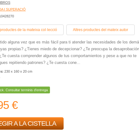
LIBROS
A I SUPERACIÓ
410428270
 productes de la mateixa col·lecció
Altres productes del mateix autor
ido alguna vez que es más fácil para ti atender las necesidades de los dem
uyas propias? ¿Tienes miedo de decepcionar? ¿Te preocupa la desaprobació
¿Te cuesta comprender algunos de tus comportamientos y pese a que no te
gues repitiendo patrones? ¿Te cuesta cone...
ns:
230 x 160 x 20 cm
r
ck. Consultar terminis d'entrega
95 €
GIR A LA CISTELLA