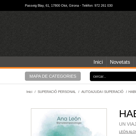
Passeig Blay, 61, 17800 Olot, Girona - Telèfon: 972 261 030
Inici
Novetats
MAPA DE CATEGORIES
Inici
/
SUPERACIÓ PERSONAL
/
AUTOAJUDA I SUPERACIÓ
/
HABI
HAB
UN VIA
LEÓN ALO