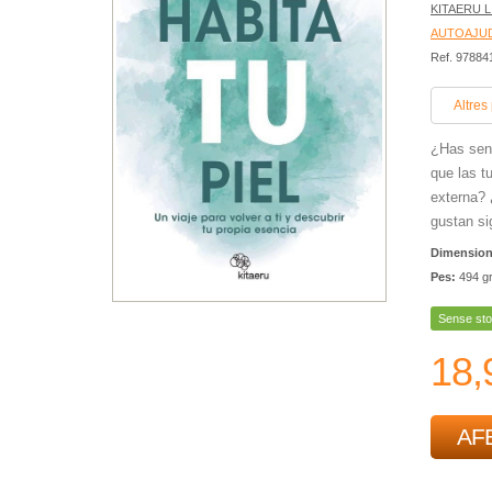
KITAERU 
AUTOAJUD
Ref. 9788
Altres
¿Has sent
que las t
externa? 
gustan si
Dimensio
Pes:
494 g
Sense sto
18,
AFE