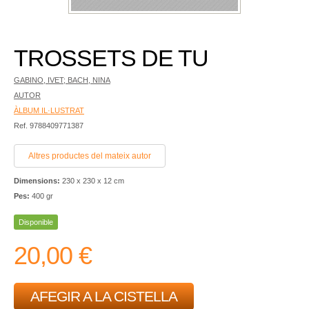
TROSSETS DE TU
GABINO, IVET; BACH, NINA
AUTOR
ÀLBUM IL·LUSTRAT
Ref. 9788409771387
Altres productes del mateix autor
Dimensions:
230 x 230 x 12 cm
Pes:
400 gr
Disponible
20,00 €
AFEGIR A LA CISTELLA