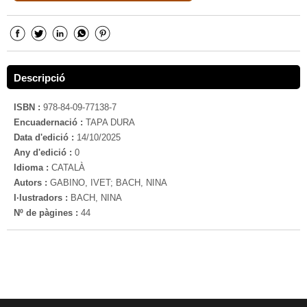
Descripció
ISBN :
978-84-09-77138-7
Encuadernació :
TAPA DURA
Data d'edició :
14/10/2025
Any d'edició :
0
Idioma :
CATALÀ
Autors :
GABINO, IVET; BACH, NINA
I·lustradors :
BACH, NINA
Nº de pàgines :
44