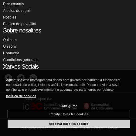
Recomanats
Articles de regal
Noticies
Política de privacitat
Sobre nosaltres
Qui som
On som
Contactar
Condicions generals
Xarxes Socials
Aquest lloc web emmagatzema dades com galetes per habilitar la funcionalitat
necessària de el lloc, inclosos anàlisi i personalització. Podeu canviar la seva
configuració en qualsevol moment o acceptar els paràmetres per defecte.
política de cookies
Configurar
Rebutjar totes les cookies
Acceptar totes les cookies
Configurar cookies
Llibreria Drac 2013 - Tots els drets reservats