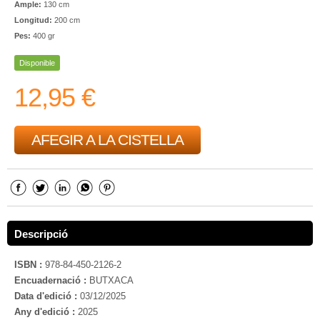
Ample:
130 cm
Longitud:
200 cm
Pes:
400 gr
Disponible
12,95 €
AFEGIR A LA CISTELLA
Descripció
ISBN :
978-84-450-2126-2
Encuadernació :
BUTXACA
Data d'edició :
03/12/2025
Any d'edició :
2025