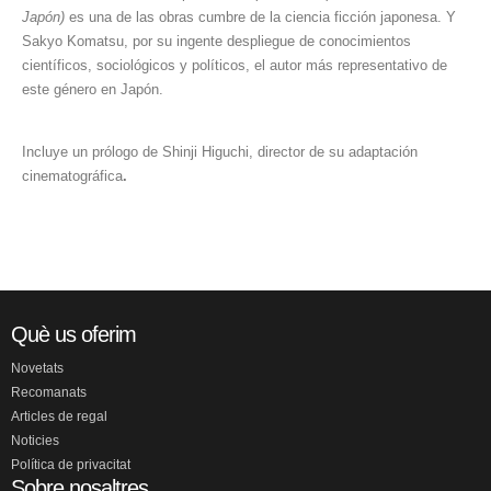
Japón)
es una de las obras cumbre de la ciencia ficción japonesa. Y
Sakyo Komatsu, por su ingente despliegue de conocimientos
científicos, sociológicos y políticos, el autor más representativo de
este género en Japón.
Incluye un prólogo de Shinji Higuchi, director de su adaptación
cinematográfica
.
Què us oferim
Novetats
Recomanats
Articles de regal
Noticies
Política de privacitat
Sobre nosaltres