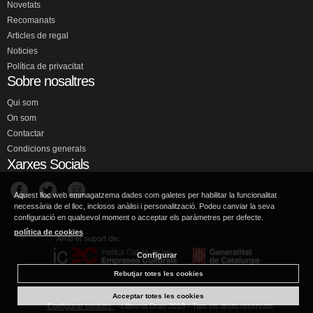
Novetats
Recomanats
Articles de regal
Noticies
Política de privacitat
Sobre nosaltres
Qui som
On som
Contactar
Condicions generals
Xarxes Socials
Aquest lloc web emmagatzema dades com galetes per habilitar la funcionalitat
necessària de el lloc, inclosos anàlisi i personalització. Podeu canviar la seva
configuració en qualsevol moment o acceptar els paràmetres per defecte.
política de cookies
Configurar
Rebutjar totes les cookies
Acceptar totes les cookies
Configurar cookies
Llibreria Drac 2013 - Tots els drets reservats