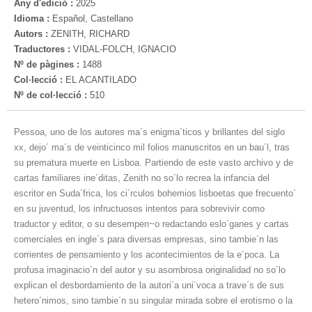
Any d'edició :
2025
Idioma :
Español, Castellano
Autors :
ZENITH, RICHARD
Traductores :
VIDAL-FOLCH, IGNACIO
Nº de pàgines :
1488
Col·lecció :
EL ACANTILADO
Nº de col·lecció :
510
Pessoa, uno de los autores ma´s enigma´ticos y brillantes del siglo
xx, dejo´ ma´s de veinticinco mil folios manuscritos en un bau´l, tras
su prematura muerte en Lisboa. Partiendo de este vasto archivo y de
cartas familiares ine´ditas, Zenith no so´lo recrea la infancia del
escritor en Suda´frica, los ci´rculos bohemios lisboetas que frecuento´
en su juventud, los infructuosos intentos para sobrevivir como
traductor y editor, o su desempen~o redactando eslo´ganes y cartas
comerciales en ingle´s para diversas empresas, sino tambie´n las
corrientes de pensamiento y los acontecimientos de la e´poca. La
profusa imaginacio´n del autor y su asombrosa originalidad no so´lo
explican el desbordamiento de la autori´a uni´voca a trave´s de sus
hetero´nimos, sino tambie´n su singular mirada sobre el erotismo o la