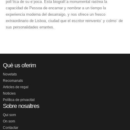
poli´tica de su e´poca. Esta biografi´a monumental rastrea la
capacidad de Pessoa de encarnar y nombrar a un tiempo la
experiencia moderna del desarraigo, y nos ofrece un fresco
extraordinario de Lisboa, ciudad que el escritor reinvento´ y colmo´ de
sus personalidades errantes.
Què us oferim
Novetats
Recomanats
Articles de regal
Noticies
Política de privacitat
Sobre nosaltres
Qui som
On som
Contactar