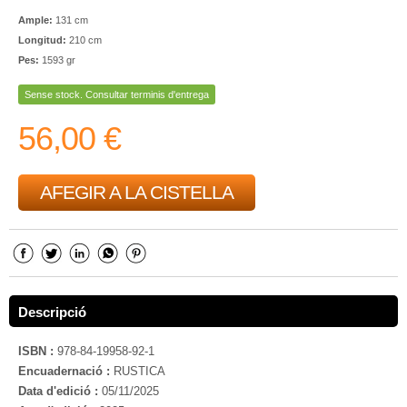
Ample:
131 cm
Longitud:
210 cm
Pes:
1593 gr
Sense stock. Consultar terminis d'entrega
56,00 €
AFEGIR A LA CISTELLA
Descripció
ISBN :
978-84-19958-92-1
Encuadernació :
RUSTICA
Data d'edició :
05/11/2025