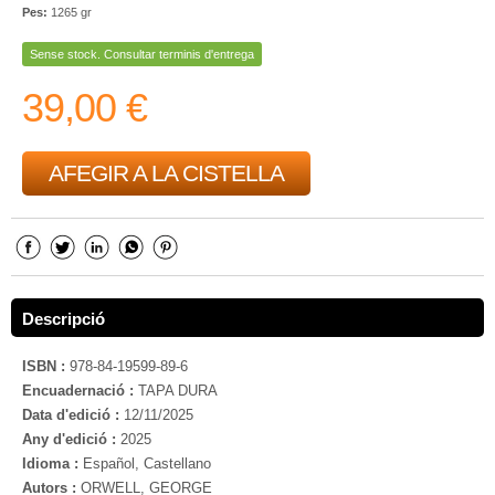
Pes:
1265 gr
Sense stock. Consultar terminis d'entrega
39,00 €
AFEGIR A LA CISTELLA
Descripció
ISBN :
978-84-19599-89-6
Encuadernació :
TAPA DURA
Data d'edició :
12/11/2025
Any d'edició :
2025
Idioma :
Español, Castellano
Autors :
ORWELL, GEORGE