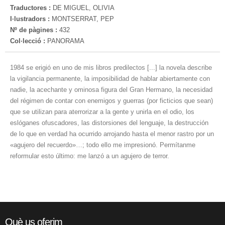
Traductores :
DE MIGUEL, OLIVIA
I·lustradors :
MONTSERRAT, PEP
Nº de pàgines :
432
Col·lecció :
PANORAMA
1984 se erigió en uno de mis libros predilectos [...] la novela describe
la vigilancia permanente, la imposibilidad de hablar abiertamente con
nadie, la acechante y ominosa figura del Gran Hermano, la necesidad
del régimen de contar con enemigos y guerras (por ficticios que sean)
que se utilizan para aterrorizar a la gente y unirla en el odio, los
eslóganes ofuscadores, las distorsiones del lenguaje, la destrucción
de lo que en verdad ha ocurrido arrojando hasta el menor rastro por un
«agujero del recuerdo»…; todo ello me impresionó. Permítanme
reformular esto último: me lanzó a un agujero de terror.
Què us oferim