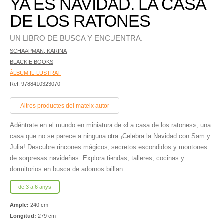
YA ES NAVIDAD. LA CASA
DE LOS RATONES
UN LIBRO DE BUSCA Y ENCUENTRA.
SCHAAPMAN, KARINA
BLACKIE BOOKS
ÀLBUM IL·LUSTRAT
Ref. 9788410323070
Altres productes del mateix autor
Adéntrate en el mundo en miniatura de «La casa de los ratones», una
casa que no se parece a ninguna otra.¡Celebra la Navidad con Sam y
Julia! Descubre rincones mágicos, secretos escondidos y montones
de sorpresas navideñas. Explora tiendas, talleres, cocinas y
dormitorios en busca de adornos brillan...
de 3 a 6 anys
Ample:
240 cm
Longitud:
279 cm