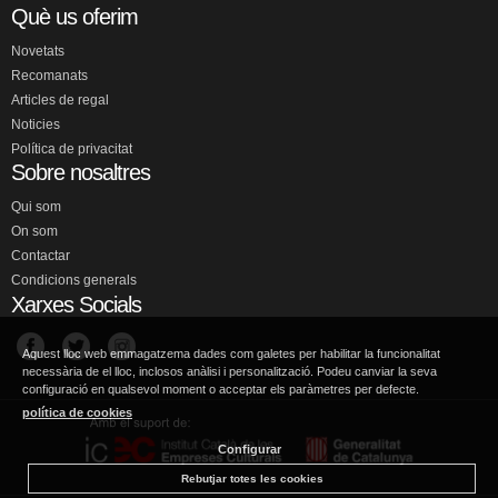
Què us oferim
Novetats
Recomanats
Articles de regal
Noticies
Política de privacitat
Sobre nosaltres
Qui som
On som
Contactar
Condicions generals
Xarxes Socials
Aquest lloc web emmagatzema dades com galetes per habilitar la funcionalitat
necessària de el lloc, inclosos anàlisi i personalització. Podeu canviar la seva
configuració en qualsevol moment o acceptar els paràmetres per defecte.
política de cookies
Configurar
Rebutjar totes les cookies