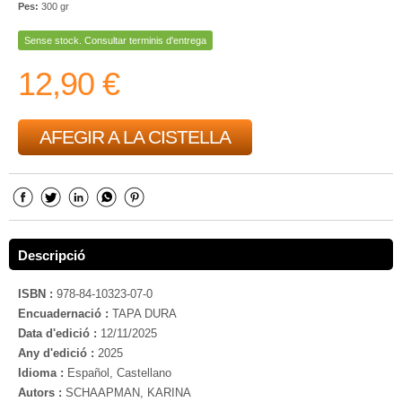
Pes:
300 gr
Sense stock. Consultar terminis d'entrega
12,90 €
AFEGIR A LA CISTELLA
Descripció
ISBN :
978-84-10323-07-0
Encuadernació :
TAPA DURA
Data d'edició :
12/11/2025
Any d'edició :
2025
Idioma :
Español, Castellano
Autors :
SCHAAPMAN, KARINA