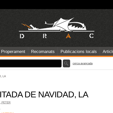
Properament
Recomanats
Publicacions locals
Artic
cerca avançada
, LA
ITADA DE NAVIDAD, LA
 PETER
L