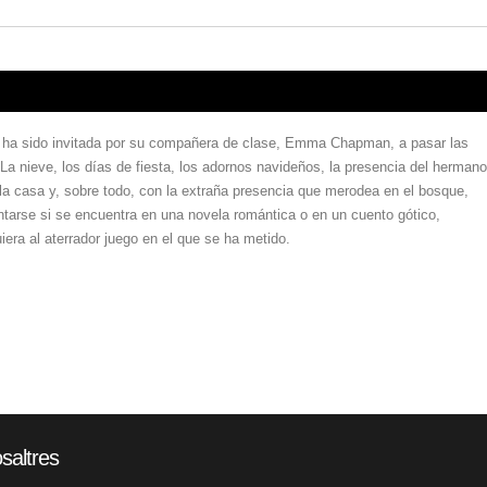
e, ha sido invitada por su compañera de clase, Emma Chapman, a pasar las
La nieve, los días de fiesta, los adornos navideños, la presencia del hermano
a casa y, sobre todo, con la extraña presencia que merodea en el bosque,
tarse si se encuentra en una novela romántica o en un cuento gótico,
era al aterrador juego en el que se ha metido.
saltres