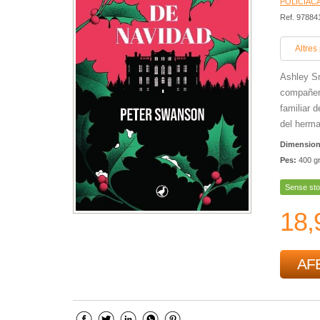
POLICÍACA
Ref. 9788
Altres
Ashley Sm
compañer
familiar 
del herm
Dimensio
Pes:
400 g
Sense sto
18,
AFE