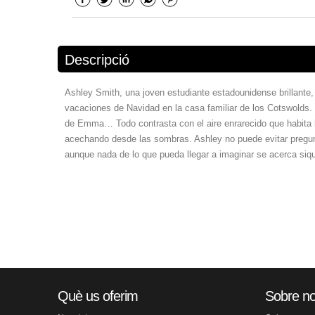
Descripció
Ashley Smith, una joven estudiante estadounidense brillant
vacaciones de Navidad en la casa familiar de los Cotswolds. 
de Emma… Todo contrasta con el aire enrarecido que habita l
acechando desde las sombras. Ashley no puede evitar pregun
aunque nada de lo que pueda llegar a imaginar se acerca siqui
Què us oferim
Sobre no