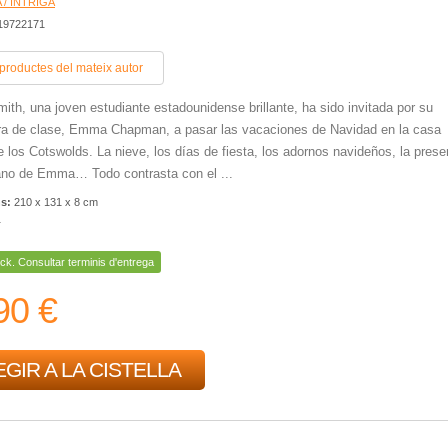
 / INTRIGA
419722171
 productes del mateix autor
ith, una joven estudiante estadounidense brillante, ha sido invitada por su
a de clase, Emma Chapman, a pasar las vacaciones de Navidad en la casa
de los Cotswolds. La nieve, los días de fiesta, los adornos navideños, la prese
ano de Emma… Todo contrasta con el ...
ns:
210 x 131 x 8 cm
r
ck. Consultar terminis d'entrega
90 €
GIR A LA CISTELLA