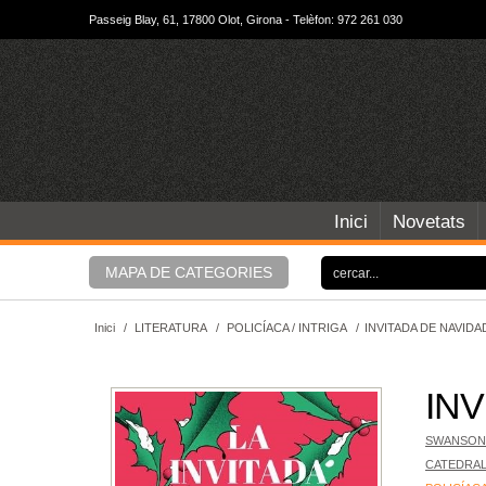
Passeig Blay, 61, 17800 Olot, Girona - Telèfon: 972 261 030
Inici
Novetats
MAPA DE CATEGORIES
Inici
/
LITERATURA
/
POLICÍACA / INTRIGA
/
INVITADA DE NAVIDAD
INV
SWANSON,
CATEDRA