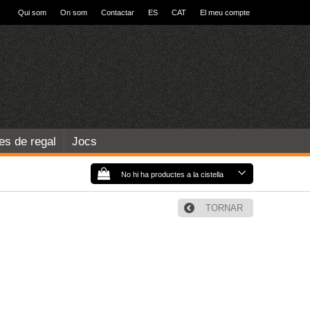
Qui som
On som
Contactar
ES
CAT
El meu compte
les de regal
Jocs
No hi ha productes a la cistella
TORNAR