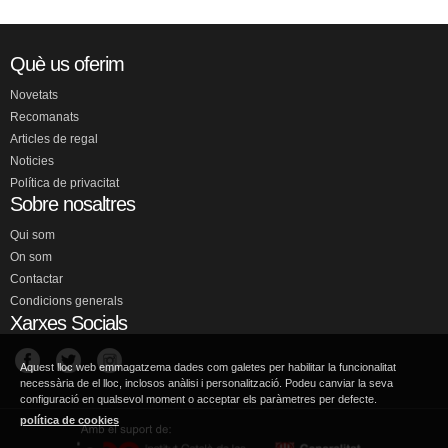
Què us oferim
Novetats
Recomanats
Articles de regal
Noticies
Política de privacitat
Sobre nosaltres
Qui som
On som
Contactar
Condicions generals
Xarxes Socials
Aquest lloc web emmagatzema dades com galetes per habilitar la funcionalitat
necessària de el lloc, inclosos anàlisi i personalització. Podeu canviar la seva
configuració en qualsevol moment o acceptar els paràmetres per defecte.
política de cookies