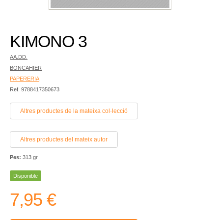
KIMONO 3
AA.DD.
BONCAHIER
PAPERERIA
Ref. 9788417350673
Altres productes de la mateixa col·lecció
Altres productes del mateix autor
Pes:
313 gr
Disponible
7,95 €