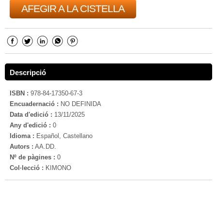
AFEGIR A LA CISTELLA
Descripció
ISBN :
978-84-17350-67-3
Encuadernació :
NO DEFINIDA
Data d'edició :
13/11/2025
Any d'edició :
0
Idioma :
Español, Castellano
Autors :
AA.DD.
Nº de pàgines :
0
Col·lecció :
KIMONO