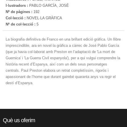
I·lustradors :
PABLO GARCÍA, JOSÉ
Nº de pàgines :
192
Col·lecció :
NOVEL·LA GRÀFICA
Nº de col·lecció :
5
La biografia definitiva de Franco en una brillant edició gràfica. Un llibre
imprescindible, ara en novel·la gràfica a càrrec de José Pablo García
(que ja havia col·laborat amb Preston en l’adaptació de 'La mort de
Guernica' i 'La Guerra Civil espanyola'), per a qui vulgui comprendre la
història recent d’Espanya, així com un dels seus personatges
centrals. Paul Preston elabora un retrat completíssim, rigorós i
apassionant de l’home que durant gairebé quaranta anys va regir el
destí d’Espanya.
Què us oferim