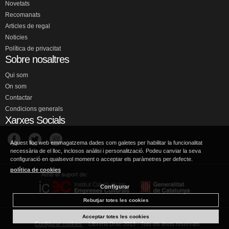
Novetats
Recomanats
Articles de regal
Noticies
Política de privacitat
Sobre nosaltres
Qui som
On som
Contactar
Condicions generals
Xarxes Socials
Aquest lloc web emmagatzema dades com galetes per habilitar la funcionalitat
necessària de el lloc, inclosos anàlisi i personalització. Podeu canviar la seva
configuració en qualsevol moment o acceptar els paràmetres per defecte.
política de cookies
Configurar
Rebutjar totes les cookies
Acceptar totes les cookies
Configurar cookies
Llibreria Drac 2013 - Tots els drets reservats