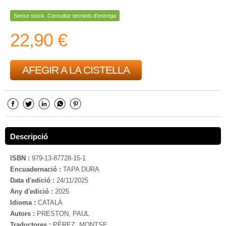
Sense stock. Consultar terminis d'entrega
22,90 €
AFEGIR A LA CISTELLA
Descripció
ISBN :
979-13-87728-15-1
Encuadernació :
TAPA DURA
Data d'edició :
24/11/2025
Any d'edició :
2025
Idioma :
CATALÀ
Autors :
PRESTON, PAUL
Traductores :
PÉREZ, MONTSE