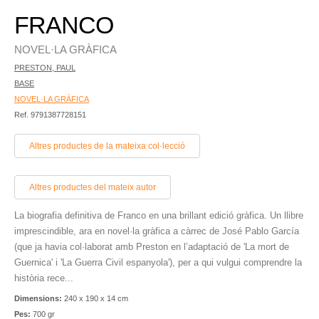
FRANCO
NOVEL·LA GRÀFICA
PRESTON, PAUL
BASE
NOVEL·LA GRÀFICA
Ref. 9791387728151
Altres productes de la mateixa col·lecció
Altres productes del mateix autor
La biografia definitiva de Franco en una brillant edició gràfica. Un llibre
imprescindible, ara en novel·la gràfica a càrrec de José Pablo García
(que ja havia col·laborat amb Preston en l’adaptació de 'La mort de
Guernica' i 'La Guerra Civil espanyola'), per a qui vulgui comprendre la
història rece...
Dimensions:
240 x 190 x 14 cm
Pes:
700 gr