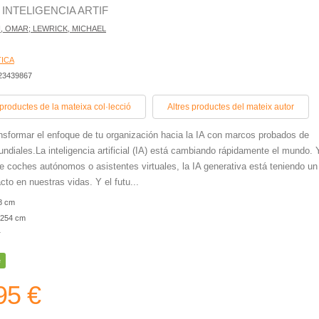
 INTELIGENCIA ARTIF
, OMAR; LEWRICK, MICHAEL
ICA
423439867
 productes de la mateixa col·lecció
Altres productes del mateix autor
sformar el enfoque de tu organización hacia la IA con marcos probados de
undiales.La inteligencia artificial (IA) está cambiando rápidamente el mundo. 
de coches autónomos o asistentes virtuales, la IA generativa está teniendo un
cto en nuestras vidas. Y el futu...
8 cm
254 cm
r
e
95 €