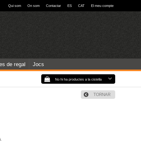
Qui som
On som
Contactar
ES
CAT
El meu compte
les de regal
Jocs
No hi ha productes a la cistella
TORNAR
A