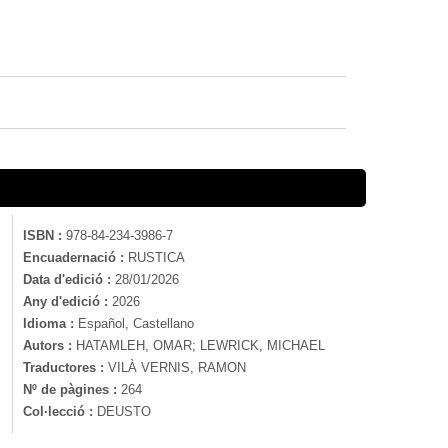
ISBN :
978-84-234-3986-7
Encuadernació :
RUSTICA
Data d'edició :
28/01/2026
Any d'edició :
2026
Idioma :
Español, Castellano
Autors :
HATAMLEH, OMAR; LEWRICK, MICHAEL
Traductores :
VILÀ VERNIS, RAMON
Nº de pàgines :
264
Col·lecció :
DEUSTO