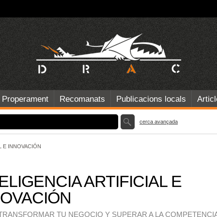
Properament
Recomanats
Publicacions locals
Artic
cerca avançada
L E INNOVACIÓN
ELIGENCIA ARTIFICIAL E
NOVACIÓN
TRANSFORMAR TU NEGOCIO Y SUPERAR A LA COMPETENCI