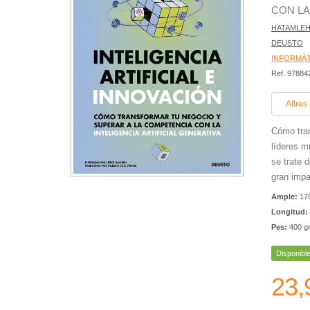
CON LA
HATAMLEH
DEUSTO
INFORMÀT
Ref. 9788
Altres
Cómo tran
líderes m
se trate 
gran impa
Ample:
17
Longitud:
Pes:
400 g
Disponibl
23,