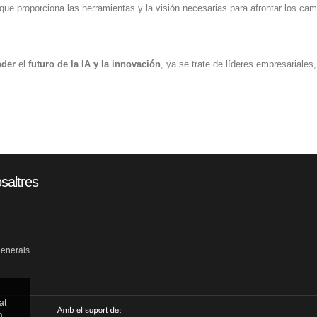
l que proporciona las herramientas y la visión necesarias para afrontar los c
nder
el
futuro
de
la IA
y
la innovación
, ya se trate de líderes empresariales
saltres
generals
at
a