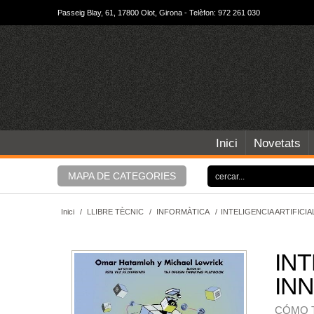
Passeig Blay, 61, 17800 Olot, Girona - Telèfon: 972 261 030
Inici
Novetats
MAPA DE CATEGORIES
Inici
/
LLIBRE TÈCNIC
/
INFORMÀTICA
/
INTELIGENCIA ARTIFICIA
INT
IN
CÓMO 