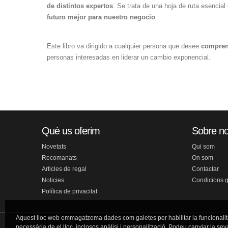
de distintos expertos
. Se trata de una hoja de ruta esencia
futuro mejor para nuestro negocio
.
Este libro va dirigido a cualquier persona que desee
compre
personas interesadas en liderar un cambio exponencial.
Què us oferim
Sobre no
Novetats
Qui som
Recomanats
On som
Articles de regal
Contactar
Noticies
Condicions 
Política de privacitat
Aquest lloc web emmagatzema dades com galetes per habilitar la funcionalit
necessària de el lloc, inclosos anàlisi i personalització. Podeu canviar la sev