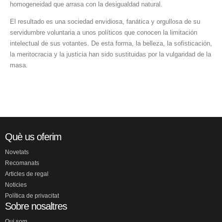
homogeneidad que arrasa con la desigualdad natural.
El resultado es una sociedad envidiosa, fanática y orgullosa de su
servidumbre voluntaria a unos políticos que conocen la limitación
intelectual de sus votantes. De esta forma, la belleza, la sofisticación,
la meritocracia y la justicia han sido sustituidas por la vulgaridad de la
masa.
Què us oferim
Novetats
Recomanats
Articles de regal
Noticies
Política de privacitat
Sobre nosaltres
Qui som