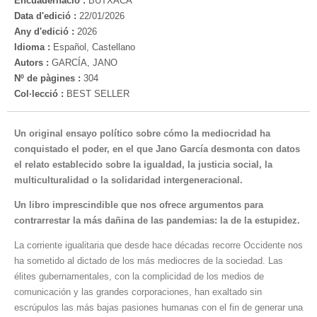
Encuadernació :
BUTXACA
Data d'edició :
22/01/2026
Any d'edició :
2026
Idioma :
Español, Castellano
Autors :
GARCÍA, JANO
Nº de pàgines :
304
Col·lecció :
BEST SELLER
Un original ensayo político sobre cómo la mediocridad ha
conquistado el poder,
en el que
Jano García desmonta con datos
el relato establecido sobre la igualdad, la justicia social, la
multiculturalidad o la solidaridad intergeneracional.
Un libro imprescindible
que nos ofrece argumentos para
contrarrestar la más dañina de las pandemias: la de la estupidez.
La corriente igualitaria que desde hace décadas recorre Occidente nos
ha sometido al dictado de los más mediocres de la sociedad. Las
élites gubernamentales, con la complicidad de los medios de
comunicación y las grandes corporaciones, han exaltado sin
escrúpulos las más bajas pasiones humanas con el fin de generar una