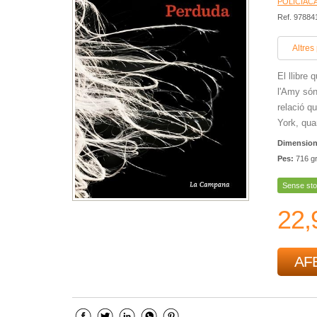
POLICÍACA
Ref. 9788
Altres
El llibre 
l'Amy són 
relació q
York, qua
Dimensio
Pes:
716 g
Sense sto
22,
AFE