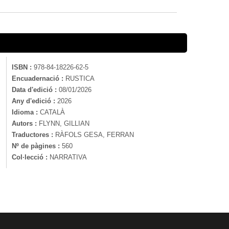
ISBN :
978-84-18226-62-5
Encuadernació :
RUSTICA
Data d'edició :
08/01/2026
Any d'edició :
2026
Idioma :
CATALÀ
Autors :
FLYNN, GILLIAN
Traductores :
RÀFOLS GESA, FERRAN
Nº de pàgines :
560
Col·lecció :
NARRATIVA