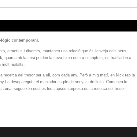
icològic contemporani.
ents, atractius i divertits, mantenen una relació que és l'enveja dels seus
, quan amb la crisi perden la seva feina com a escriptors, es traslladen a
n molt malalts.
una recerca del tresor per a ell, com cada any. Però a mig matí, en Nick rep la
my ha desaparegut i el menjador es ple de senyals de lluita. Comença la
 la zona, segueixen ocultes les capses sorpresa de la recerca del tresor