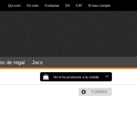
Qui som
On som
Contactar
ES
CAT
El meu compte
les de regal
Jocs
No hi ha productes a la cistella
TORNAR