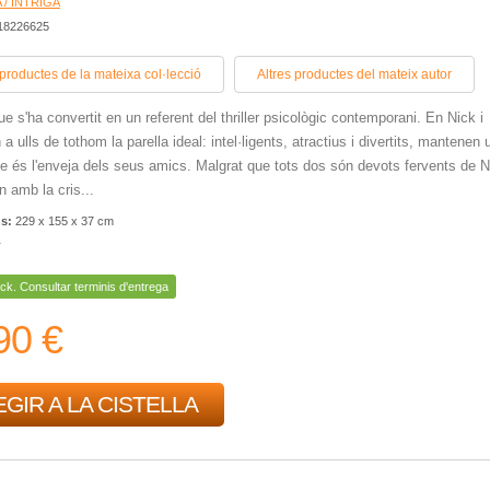
 / INTRIGA
418226625
 productes de la mateixa col·lecció
Altres productes del mateix autor
que s'ha convertit en un referent del thriller psicològic contemporani. En Nick i
a ulls de tothom la parella ideal: intel·ligents, atractius i divertits, mantenen 
ue és l'enveja dels seus amics. Malgrat que tots dos són devots fervents de 
n amb la cris...
ns:
229 x 155 x 37 cm
r
ck. Consultar terminis d'entrega
90 €
GIR A LA CISTELLA