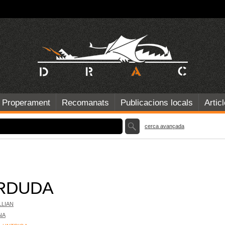
Properament
Recomanats
Publicacions locals
Artic
cerca avançada
RDUDA
LLIAN
NA