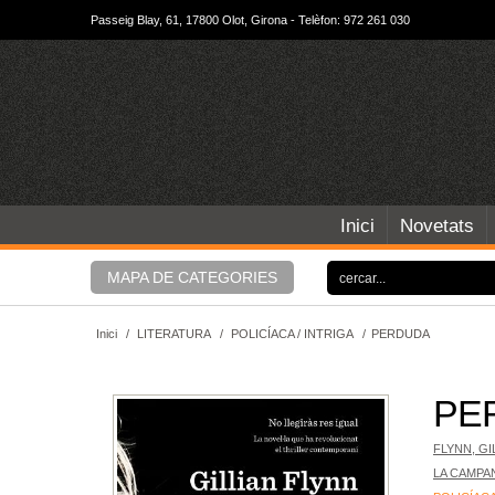
Passeig Blay, 61, 17800 Olot, Girona - Telèfon: 972 261 030
Inici
Novetats
MAPA DE CATEGORIES
Inici
/
LITERATURA
/
POLICÍACA / INTRIGA
/
PERDUDA
PE
FLYNN, GI
LA CAMPA