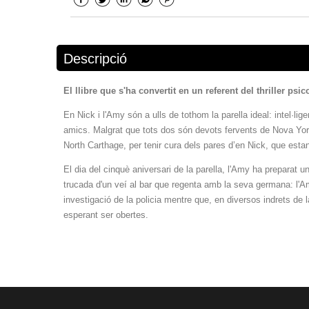
Descripció
El llibre que s'ha convertit en un referent del thriller ps
En Nick i l'Amy són a ulls de tothom la parella ideal: intel·lig
amics. Malgrat que tots dos són devots fervents de Nova York
North Carthage, per tenir cura dels pares d’en Nick, que esta
El dia del cinquè aniversari de la parella, l'Amy ha preparat 
trucada d'un veí al bar que regenta amb la seva germana: l'A
investigació de la policia mentre que, en diversos indrets de
esperant ser obertes.