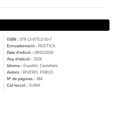
ISBN :
979-13-87512-50-7
Encuadernació :
RUSTICA
Data d'edició :
08/01/2026
Any d'edició :
2026
Idioma :
Español, Castellano
Autors :
RIVERO, PABLO
Nº de pàgines :
384
Col·lecció :
SUMA