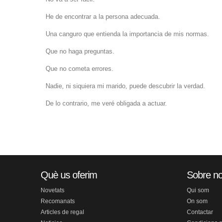
He de encontrar a la persona adecuada.
Una canguro que entienda la importancia de mis normas.
Que no haga preguntas.
Que no cometa errores.
Nadie, ni siquiera mi marido, puede descubrir la verdad.
De lo contrario, me veré obligada a actuar.
Què us oferim
Sobre no
Novetats
Qui som
Recomanats
On som
Articles de regal
Contactar