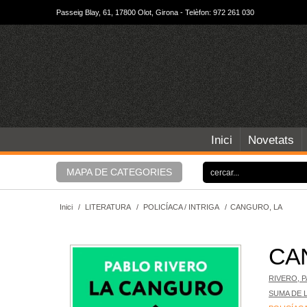
Passeig Blay, 61, 17800 Olot, Girona - Telèfon: 972 261 030
Inici
Novetats
MAPA DE CATEGORIES
Inici
/
LITERATURA
/
POLICÍACA / INTRIGA
/
CANGURO, LA
CA
RIVERO, 
SUMA DE 