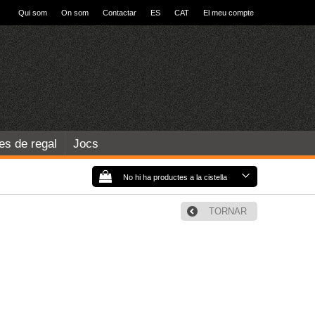
Qui som
On som
Contactar
ES
CAT
El meu compte
les de regal
Jocs
No hi ha productes a la cistella
TORNAR