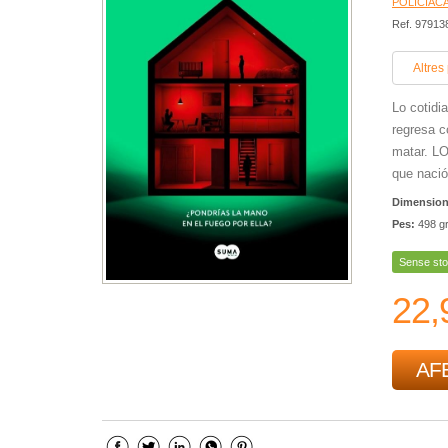
POLICÍACA
Ref. 9791
Altres
Lo cotidi
regresa c
matar. L
que nació
Dimensio
Pes:
498 g
Sense sto
22,
AFE