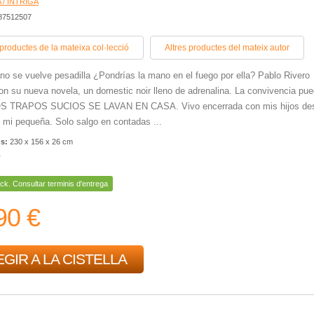
 / INTRIGA
387512507
 productes de la mateixa col·lecció
Altres productes del mateix autor
ano se vuelve pesadilla ¿Pondrías la mano en el fuego por ella? Pablo Rivero
on su nueva novela, un domestic noir lleno de adrenalina. La convivencia pu
OS TRAPOS SUCIOS SE LAVAN EN CASA. Vivo encerrada con mis hijos de
 mi pequeña. Solo salgo en contadas ...
ns:
230 x 156 x 26 cm
r
ck. Consultar terminis d'entrega
90 €
GIR A LA CISTELLA