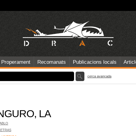
Properament
Recomanats
Publicacions locals
Artic
cerca avançada
NGURO, LA
PABLO
LETRAS