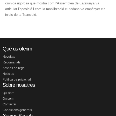
crònica rigorosa que mostra com l’Assemblea de Catalunya va
articular l’oposició i com la mobilització ciutadana va empènyer els
inicis de la Transició.
Què us oferim
Novetats
Recomanats
Articles de regal
Noticies
Política de privacitat
Sobre nosaltres
Qui som
On som
Contactar
Condicions generals
Xarxes Socials