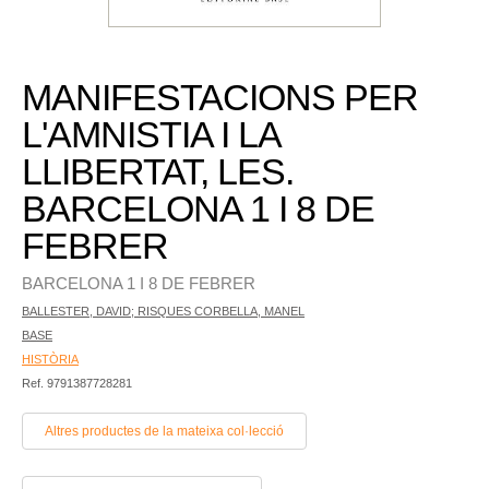
MANIFESTACIONS PER
L'AMNISTIA I LA
LLIBERTAT, LES.
BARCELONA 1 I 8 DE
FEBRER
BARCELONA 1 I 8 DE FEBRER
BALLESTER, DAVID; RISQUES CORBELLA, MANEL
BASE
HISTÒRIA
Ref. 9791387728281
Altres productes de la mateixa col·lecció