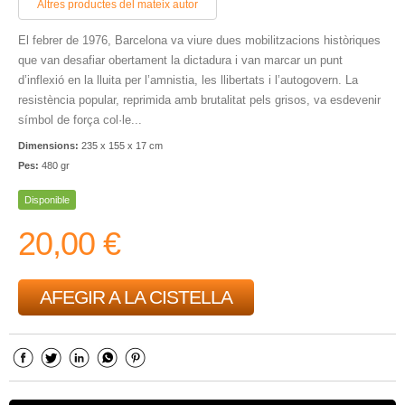
Altres productes del mateix autor
El febrer de 1976, Barcelona va viure dues mobilitzacions històriques
que van desafiar obertament la dictadura i van marcar un punt
d’inflexió en la lluita per l’amnistia, les llibertats i l’autogovern. La
resistència popular, reprimida amb brutalitat pels grisos, va esdevenir
símbol de força col·le...
Dimensions:
235 x 155 x 17 cm
Pes:
480 gr
Disponible
20,00 €
AFEGIR A LA CISTELLA