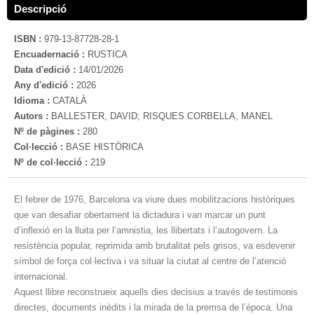
Descripció
ISBN :
979-13-87728-28-1
Encuadernació :
RUSTICA
Data d'edició :
14/01/2026
Any d'edició :
2026
Idioma :
CATALÀ
Autors :
BALLESTER, DAVID; RISQUES CORBELLA, MANEL
Nº de pàgines :
280
Col·lecció :
BASE HISTÒRICA
Nº de col·lecció :
219
El febrer de 1976, Barcelona va viure dues mobilitzacions històriques
que van desafiar obertament la dictadura i van marcar un punt
d’inflexió en la lluita per l’amnistia, les llibertats i l’autogovern. La
resistència popular, reprimida amb brutalitat pels grisos, va esdevenir
símbol de força col·lectiva i va situar la ciutat al centre de l’atenció
internacional.
Aquest llibre reconstrueix aquells dies decisius a través de testimonis
directes, documents inèdits i la mirada de la premsa de l’època. Una