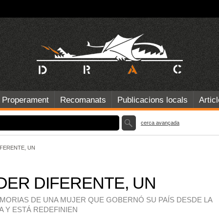
Properament
Recomanats
Publicacions locals
Artic
cerca avançada
FERENTE, UN
DER DIFERENTE, UN
MORIAS DE UNA MUJER QUE GOBERNÓ SU PAÍS DESDE LA
A Y ESTÁ REDEFINIEN