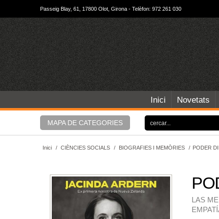
Passeig Blay, 61, 17800 Olot, Girona - Telèfon: 972 261 030
Inici
Novetats
MAPA DE CATEGORIES
Inici
/
CIÈNCIES SOCIALS
/
BIOGRAFIES I MEMÒRIES
/
PODER DI
PO
LAS ME
EMPATÍ