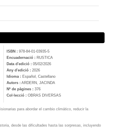
ISBN :
978-84-01-03935-5
Encuadernació :
RUSTICA
Data d'edició :
05/02/2026
Any d'edició :
2026
Idioma :
Español, Castellano
Autors :
ARDERN, JACINDA
Nº de pàgines :
376
Col·lecció :
OBRAS DIVERSAS
ionarias para abordar el cambio climático, reducir la
storia, desde las dificultades hasta las sorpresas, incluyendo