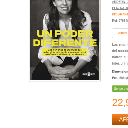
ARDERN, 
PLAZA & 
BIOGRAFI
Ref. 9788
Altres
Las memor
del mundo
narran su
líder. ¿Y 
Dimensio
Pes:
506 g
Sense sto
22,
AFE