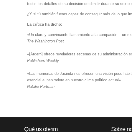
todos los detalles de su decisión de dimitir durante su sexto
¿Y si tú también fueras capaz de conseguir más de lo que i
La crítica ha dicho:
«Un claro y convincente llamamiento a la compasión... un rech
The Washington Post
«[Ardern] ofrece reveladoras escenas de su administración ent
Publishers Weekly
«Las memorias de Jacinda nos ofrecen una visión poco habitu
esencial e inspiradora en nuestro clima político actual».
Natalie Portman
Què us oferim
Sobre no