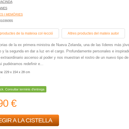
JACINDA
JANES
ES I MEMÒRIES
401039355
 productes de la mateixa col·lecció
Altres productes del mateix autor
ias de la ex primera ministra de Nueva Zelanda, una de las líderes más jóv
 y la segunda en dar a luz en el cargo. Profundamente personales e inspirad
 extraordinario ascenso al poder y nos muestran el rostro de un nuevo tipo de
si pudiéramos redefinir e...
ns:
229 x 154 x 28 cm
r
ck. Consultar terminis d'entrega
90 €
GIR A LA CISTELLA