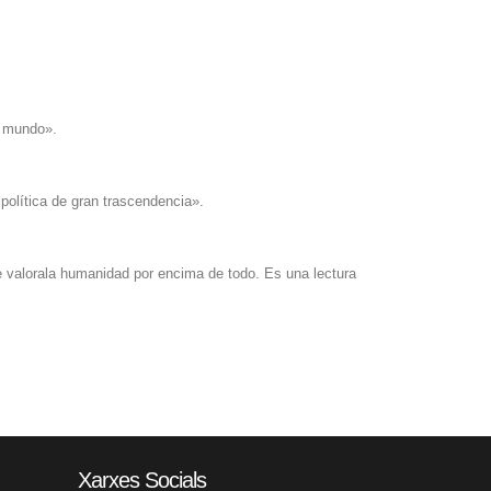
l mundo».
 política de gran trascendencia».
e valorala humanidad por encima de todo. Es una lectura
Xarxes Socials