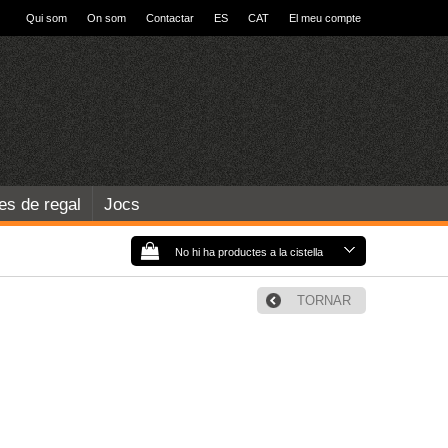
Qui som
On som
Contactar
ES
CAT
El meu compte
les de regal
Jocs
No hi ha productes a la cistella
TORNAR