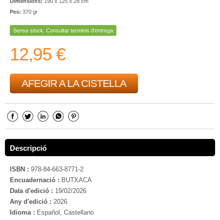
Dimensions:
190 x 125 x 28 cm
Pes:
370 gr
Sense stock. Consultar terminis d'entrega
12,95 €
AFEGIR A LA CISTELLA
Descripció
ISBN :
978-84-663-8771-2
Encuadernació :
BUTXACA
Data d'edició :
19/02/2026
Any d'edició :
2026
Idioma :
Español, Castellano