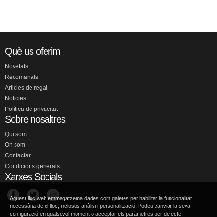
Què us oferim
Novetats
Recomanats
Articles de regal
Noticies
Política de privacitat
Sobre nosaltres
Qui som
On som
Contactar
Condicions generals
Xarxes Socials
Aquest lloc web emmagatzema dades com galetes per habilitar la funcionalitat
necessària de el lloc, inclosos anàlisi i personalització. Podeu canviar la seva
configuració en qualsevol moment o acceptar els paràmetres per defecte.