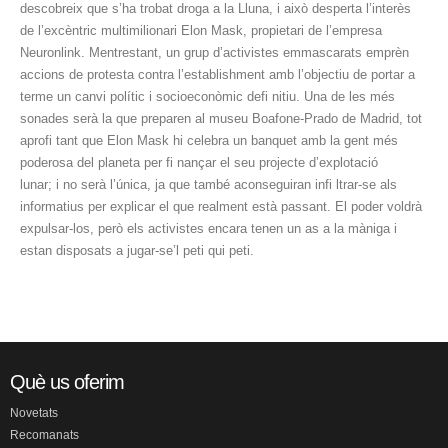
descobreix que s’ha trobat droga a la Lluna, i això desperta l’interès
de l’excèntric multimilionari Elon Mask, propietari de l’empresa
Neuronlink. Mentrestant, un grup d’activistes emmascarats emprèn
accions de protesta contra l’establishment amb l’objectiu de portar a
terme un canvi polític i socioeconòmic defi nitiu. Una de les més
sonades serà la que preparen al museu Boafone-Prado de Madrid, tot
aprofi tant que Elon Mask hi celebra un banquet amb la gent més
poderosa del planeta per fi nançar el seu projecte d’explotació
lunar; i no serà l’única, ja que també aconseguiran infi ltrar-se als
informatius per explicar el que realment està passant. El poder voldrà
expulsar-los, però els activistes encara tenen un as a la màniga i
estan disposats a jugar-se’l peti qui peti.
Què us oferim
Novetats
Recomanats