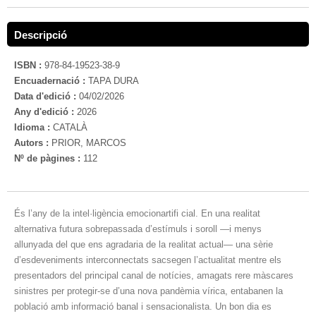
Descripció
ISBN :
978-84-19523-38-9
Encuadernació :
TAPA DURA
Data d'edició :
04/02/2026
Any d'edició :
2026
Idioma :
CATALÀ
Autors :
PRIOR, MARCOS
Nº de pàgines :
112
És l’any de la intel·ligència emocionartifi cial. En una realitat
alternativa futura sobrepassada d’estímuls i soroll —i menys
allunyada del que ens agradaria de la realitat actual— una sèrie
d’esdeveniments interconnectats sacsegen l’actualitat mentre els
presentadors del principal canal de notícies, amagats rere màscares
sinistres per protegir-se d’una nova pandèmia vírica, entabanen la
població amb informació banal i sensacionalista. Un bon dia es