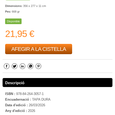
Dimensions:
356 x 277 x 11 cm
Pes:
668 gr
Disponible
21,95 €
AFEGIR A LA CISTELLA
Descripció
ISBN :
978-84-264-3057-1
Encuadernació :
TAPA DURA
Data d'edició :
26/03/2026
Any d'edició :
2026