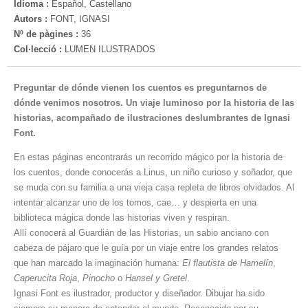
Idioma :
Español, Castellano
Autors :
FONT, IGNASI
Nº de pàgines :
36
Col·lecció :
LUMEN ILUSTRADOS
Preguntar de dónde vienen los cuentos es preguntarnos de
dónde venimos nosotros. Un viaje luminoso por la historia de las
historias, acompañado de ilustraciones deslumbrantes de Ignasi
Font.
En estas páginas encontrarás un recorrido mágico por la historia de
los cuentos, donde conocerás a Linus, un niño curioso y soñador, que
se muda con su familia a una vieja casa repleta de libros olvidados. Al
intentar alcanzar uno de los tomos, cae… y despierta en una
biblioteca mágica donde las historias viven y respiran.
Allí conocerá al Guardián de las Historias, un sabio anciano con
cabeza de pájaro que le guía por un viaje entre los grandes relatos
que han marcado la imaginación humana:
El flautista de Hamelín
,
Caperucita Roja
,
Pinocho
o
Hansel y Gretel
.
Ignasi Font es ilustrador, productor y diseñador. Dibujar ha sido