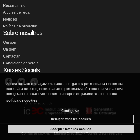
Recomanats
Articles de regal
Noticies
Política de privacitat
Sobre nosaltres
Qui som
On som
Contactar
Condicions generals
Xarxes Socials
Aquest lloc web emmagatzema dades com galetes per habilitar la funcionalitat
necessària de el lloc, inclosos anàlisi i personalització. Podeu canviar la seva
configuració en qualsevol moment o acceptar els paràmetres per defecte.
política de cookies
Configurar
Rebutjar totes les cookies
Acceptar totes les cookies
Configurar cookies
Llibreria Drac 2013 - Tots els drets reservats