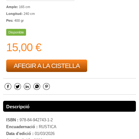
Ample:
165 cm
Longitud:
240 cm
Pes:
400 gr
Disponible
15,00 €
AFEGIR A LA CISTELLA
Descripció
ISBN :
978-84-942743-1-2
Encuadernació :
RUSTICA
Data d'edició :
01/03/2026