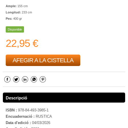
Ample:
155 cm
Longitud:
233 cm
Pes:
400 gr
Disponible
22,95 €
AFEGIR A LA CISTELLA
Descripció
ISBN :
978-84-493-3985-1
Encuadernació :
RUSTICA
Data d'edició :
04/03/2026