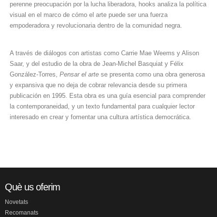
perenne preocupación por la lucha liberadora, hooks analiza la política
visual en el marco de cómo el arte puede ser una fuerza
empoderadora y revolucionaria dentro de la comunidad negra.
A través de diálogos con artistas como Carrie Mae Weems y Alison
Saar, y del estudio de la obra de Jean-Michel Basquiat y Félix
González-Torres,
Pensar el arte
se presenta como una obra generosa
y expansiva que no deja de cobrar relevancia desde su primera
publicación en 1995. Esta obra es una guía esencial para comprender
la contemporaneidad, y un texto fundamental para cualquier lector
interesado en crear y fomentar una cultura artística democrática.
Què us oferim
Novetats
Recomanats