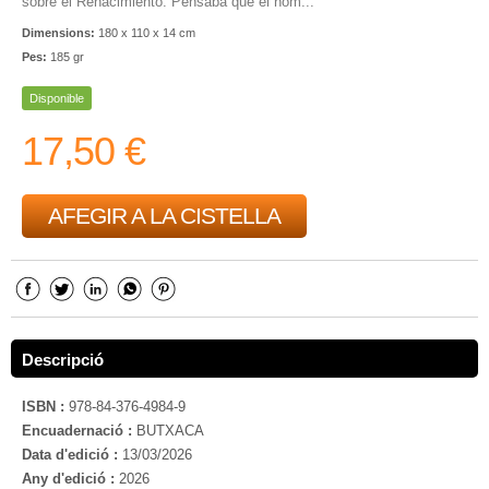
sobre el Renacimiento. Pensaba que el hom...
Dimensions:
180 x 110 x 14 cm
Pes:
185 gr
Disponible
17,50 €
AFEGIR A LA CISTELLA
Descripció
ISBN :
978-84-376-4984-9
Encuadernació :
BUTXACA
Data d'edició :
13/03/2026
Any d'edició :
2026