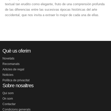
textual tan erudito como elegante, fruto de una comprensión profunda
de las diferencias entre las sucesivas épocas históricas del arte
occidental, que nos invita a extraer lo mejor de cada una de ellas.
Què us oferim
Novetats
Recomanats
Articles de regal
Noticies
Política de privacitat
Sobre nosaltres
Qui som
On som
Contactar
Condicions generals