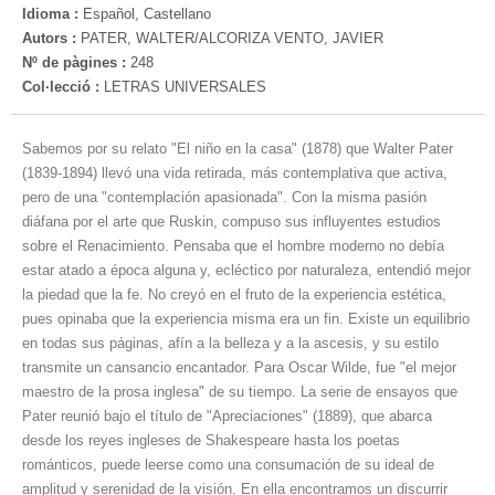
Idioma :
Español, Castellano
Autors :
PATER, WALTER/ALCORIZA VENTO, JAVIER
Nº de pàgines :
248
Col·lecció :
LETRAS UNIVERSALES
Sabemos por su relato "El niño en la casa" (1878) que Walter Pater
(1839-1894) llevó una vida retirada, más contemplativa que activa,
pero de una "contemplación apasionada". Con la misma pasión
diáfana por el arte que Ruskin, compuso sus influyentes estudios
sobre el Renacimiento. Pensaba que el hombre moderno no debía
estar atado a época alguna y, ecléctico por naturaleza, entendió mejor
la piedad que la fe. No creyó en el fruto de la experiencia estética,
pues opinaba que la experiencia misma era un fin. Existe un equilibrio
en todas sus páginas, afín a la belleza y a la ascesis, y su estilo
transmite un cansancio encantador. Para Oscar Wilde, fue "el mejor
maestro de la prosa inglesa" de su tiempo. La serie de ensayos que
Pater reunió bajo el título de "Apreciaciones" (1889), que abarca
desde los reyes ingleses de Shakespeare hasta los poetas
románticos, puede leerse como una consumación de su ideal de
amplitud y serenidad de la visión. En ella encontramos un discurrir