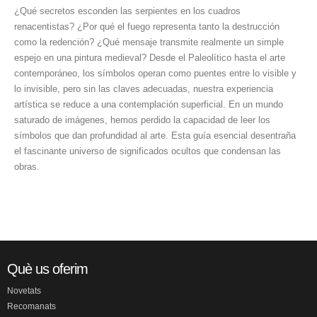
¿Qué secretos esconden las serpientes en los cuadros
renacentistas? ¿Por qué el fuego representa tanto la destrucción
como la redención? ¿Qué mensaje transmite realmente un simple
espejo en una pintura medieval? Desde el Paleolítico hasta el arte
contemporáneo, los símbolos operan como puentes entre lo visible y
lo invisible, pero sin las claves adecuadas, nuestra experiencia
artística se reduce a una contemplación superficial. En un mundo
saturado de imágenes, hemos perdido la capacidad de leer los
símbolos que dan profundidad al arte. Esta guía esencial desentraña
el fascinante universo de significados ocultos que condensan las
obras.
Què us oferim
Novetats
Recomanats