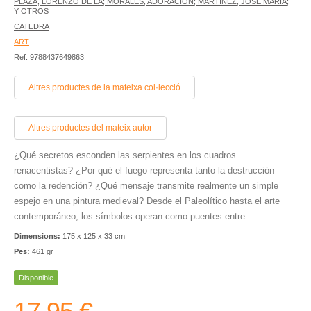
PLAZA, LORENZO DE LA; MORALES, ADORACIÓN; MARTÍNEZ, JOSÉ MARÍA;
Y OTROS
CATEDRA
ART
Ref. 9788437649863
Altres productes de la mateixa col·lecció
Altres productes del mateix autor
¿Qué secretos esconden las serpientes en los cuadros
renacentistas? ¿Por qué el fuego representa tanto la destrucción
como la redención? ¿Qué mensaje transmite realmente un simple
espejo en una pintura medieval? Desde el Paleolítico hasta el arte
contemporáneo, los símbolos operan como puentes entre...
Dimensions:
175 x 125 x 33 cm
Pes:
461 gr
Disponible