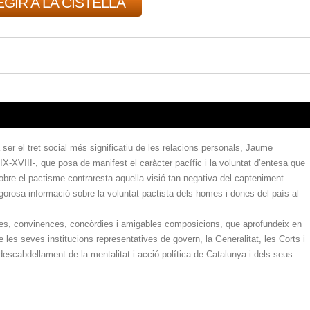
GIR A LA CISTELLA
a ser el tret social més significatiu de les relacions personals, Jaume
X-XVIII-, que posa de manifest el caràcter pacífic i la voluntat d’entesa que
sobre el pactisme contraresta aquella visió tan negativa del capteniment
rigorosa informació sobre la voluntat pactista dels homes i dones del país al
ctes, convinences, concòrdies i amigables composicions, que aprofundeix en
e les seves institucions representatives de govern, la Generalitat, les Corts i
descabdellament de la mentalitat i acció política de Catalunya i dels seus