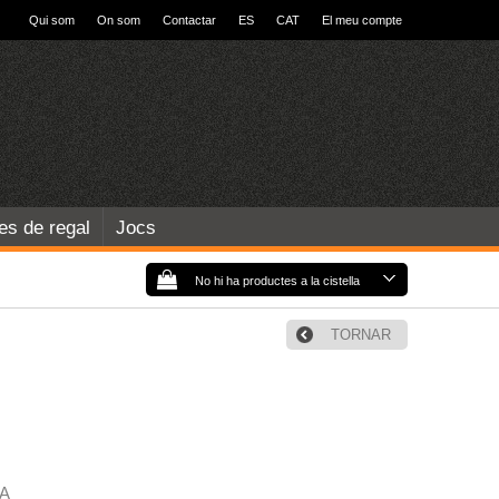
Qui som
On som
Contactar
ES
CAT
El meu compte
les de regal
Jocs
No hi ha productes a la cistella
TORNAR
A