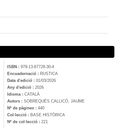
ISBN :
979-13-87728-30-4
Encuadernació :
RUSTICA
Data d'edició :
01/03/2026
Any d'edició :
2026
Idioma :
CATALÀ
Autors :
SOBREQUÉS CALLICÓ, JAUME
Nº de pàgines :
440
Col·lecció :
BASE HISTÒRICA
Nº de col·lecció :
221