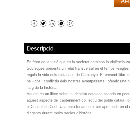
AFE
Descripció
En front de la visió que en la societat catalana la violència v
Sobrequés presenta un relat transversal en el temps –segles I
regulà la vida dels ciutadans de Catalunya. El present llibre 
bel·licós i conflictiu dels nostres avantpassats i ofereix una 
llarg de la història.
Aquest és un llibre sobre la identitat catalana basada en pa
aquest aspecte del capteniment col·lectiu del poble català i d
el Consell de Cent. Una obra fonamental per aprofundir en el 
dirigents durant molts segles d’història.