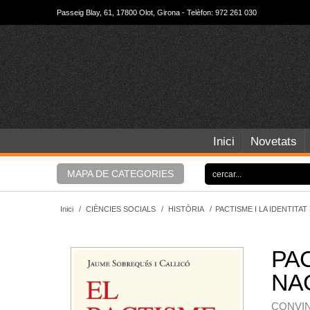
Passeig Blay, 61, 17800 Olot, Girona - Telèfon: 972 261 030
Inici
Novetats
MAPA DE CATEGORIES
Inici
/
CIÈNCIES SOCIALS
/
HISTÒRIA
/
PACTISME I LA IDENTITAT
PAC
NAC
CONVIN