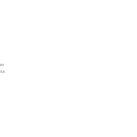
 en
esa