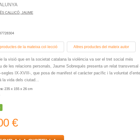
ALUNYA
S CALLICÓ, JAUME
387728304
 productes de la mateixa col·lecció
Altres productes del mateix autor
e la visió que en la societat catalana la violència va ser el tret social més
tiu de les relacions personals, Jaume Sobrequés presenta un relat transversal
–segles IX-XVIII-, que posa de manifest el caràcter pacífic i la voluntat d’ent
 la vida dels ciutad...
ns:
235 x 155 x 26 cm
r
e
00 €