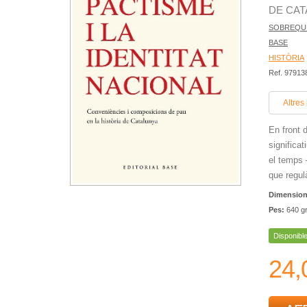
DE CAT
SOBREQUÉ
BASE
HISTÒRIA
Ref. 9791
Altres
En front d
significa
el temps 
que regulà
Dimensio
Pes:
640 g
Disponibl
24,