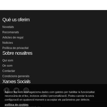
Què us oferim
Novetats
Recomanats
Articles de regal
Noticies
Política de privacitat
Sobre nosaltres
Qui som
On som
Contactar
Condicions generals
Xarxes Socials
Aquest lloc web emmagatzema dades com galetes per habilitar la funcionalitat
necessària de el lloc, inclosos anàlisi i personalització. Podeu canviar la seva
configuració en qualsevol moment o acceptar els paràmetres per defecte.
política de cookies