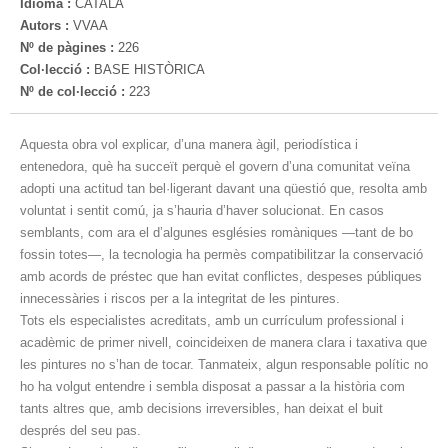
Idioma :
CATALÀ
Autors :
VVAA
Nº de pàgines :
226
Col·lecció :
BASE HISTÒRICA
Nº de col·lecció :
223
Aquesta obra vol explicar, d’una manera àgil, periodística i
entenedora, què ha succeït perquè el govern d’una comunitat veïna
adopti una actitud tan bel·ligerant davant una qüestió que, resolta amb
voluntat i sentit comú, ja s’hauria d’haver solucionat. En casos
semblants, com ara el d’algunes esglésies romàniques —tant de bo
fossin totes—, la tecnologia ha permès compatibilitzar la conservació
amb acords de préstec que han evitat conflictes, despeses públiques
innecessàries i riscos per a la integritat de les pintures.
Tots els especialistes acreditats, amb un currículum professional i
acadèmic de primer nivell, coincideixen de manera clara i taxativa que
les pintures no s’han de tocar. Tanmateix, algun responsable polític no
ho ha volgut entendre i sembla disposat a passar a la història com
tants altres que, amb decisions irreversibles, han deixat el buit
després del seu pas.