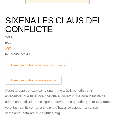
SIXENA LES CLAUS DEL
CONFLICTE
VVAA
BASE
ART
Ref. 9791387728403
Altres productes de la mateixa col·lecció
Altres productes del mateix autor
Aquesta obra vol explicar, d’una manera àgil, periodística i
entenedora, què ha succeït perquè el govern d’una comunitat veïna
adopti una actitud tan bel·ligerant davant una qüestió que, resolta amb
voluntat i sentit comú, ja s’hauria d’haver solucionat. En casos
semblants, com ara el d’algunes esgl...