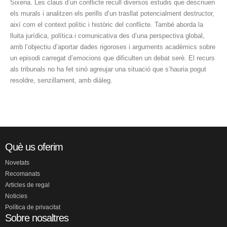
Sixena. Les claus d’un conflicte recull diversos estudis que descriuen
els murals i analitzen els perills d’un trasllat potencialment destructor,
així com el context polític i històric del conflicte. També aborda la
lluita jurídica, política i comunicativa des d’una perspectiva global,
amb l’objectiu d’aportar dades rigoroses i arguments acadèmics sobre
un episodi carregat d’emocions que dificulten un debat serè. El recurs
als tribunals no ha fet sinó agreujar una situació que s’hauria pogut
resoldre, senzillament, amb diàleg.
Què us oferim
Novetats
Recomanats
Articles de regal
Noticies
Política de privacitat
Sobre nosaltres