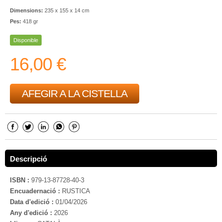
Dimensions:
235 x 155 x 14 cm
Pes:
418 gr
Disponible
16,00 €
AFEGIR A LA CISTELLA
Descripció
ISBN :
979-13-87728-40-3
Encuadernació :
RUSTICA
Data d'edició :
01/04/2026
Any d'edició :
2026