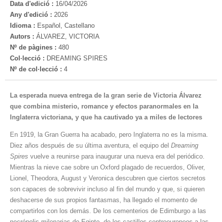
Data d'edició :
16/04/2026
Any d'edició :
2026
Idioma :
Español, Castellano
Autors :
ÁLVAREZ, VICTORIA
Nº de pàgines :
480
Col·lecció :
DREAMING SPIRES
Nº de col·lecció :
4
La esperada nueva entrega de la gran serie
de Victoria Álvarez
que combina misterio, romance y
efectos paranormales
en la
Inglaterra victoriana, y que ha cautivado ya a miles de lectores
En 1919, la Gran Guerra ha acabado, pero Inglaterra no es la misma.
Diez años después de su última aventura, el equipo del
Dreaming
Spires
vuelve a reunirse para inaugurar una nueva era del periódico.
Mientras la nieve cae sobre un Oxford plagado de recuerdos, Oliver,
Lionel, Theodora, August y Veronica descubren que ciertos secretos
son capaces de sobrevivir incluso al fin del mundo y que, si quieren
deshacerse de sus propios fantasmas, ha llegado el momento de
compartirlos con los demás. De los cementerios de Edimburgo a las
necrópolis milenarias de Egipto, de los castillos centroeuropeos a las