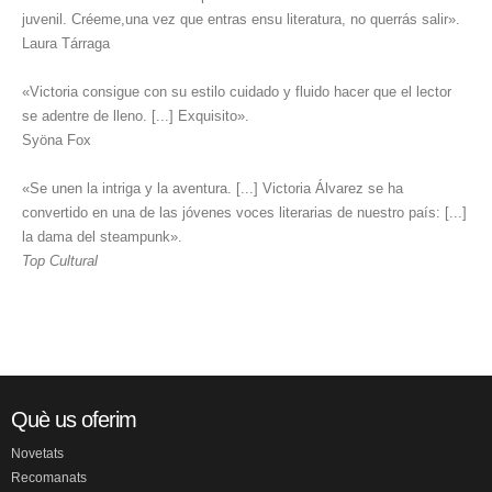
juvenil. Créeme,una vez que entras ensu literatura, no querrás salir».
Laura Tárraga
«Victoria consigue con su estilo cuidado y fluido hacer que el lector
se adentre de lleno. [...] Exquisito».
Syöna Fox
«Se unen la intriga y la aventura. [...] Victoria Álvarez se ha
convertido en una de las jóvenes voces literarias de nuestro país: [...]
la dama del steampunk».
Top Cultural
Què us oferim
Novetats
Recomanats