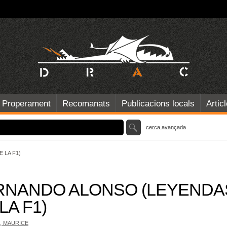
Properament
Recomanats
Publicacions locals
Artic
cerca avançada
 LA F1)
RNANDO ALONSO (LEYENDA
LA F1)
, MAURICE