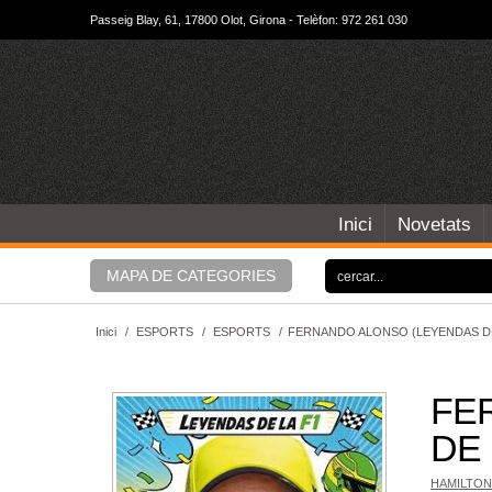
Passeig Blay, 61, 17800 Olot, Girona - Telèfon: 972 261 030
Inici
Novetats
MAPA DE CATEGORIES
Inici
/
ESPORTS
/
ESPORTS
/
FERNANDO ALONSO (LEYENDAS DE
FE
DE 
HAMILTON