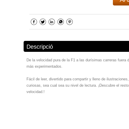
Descripció
De la velocidad pura de la F1 a las durísimas carreras fuera d
más experimentados.
Fácil de leer, divertido para compartir y lleno de ilustracio
curiosas, sea cual sea su nivel de lectura. ¡Descubre el resto
velocidad.!