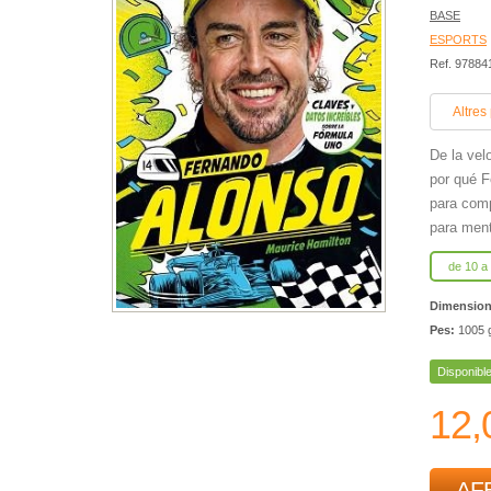
BASE
ESPORTS
Ref. 9788
Altres
De la vel
por qué F
para comp
para ment
de 10 a
Dimensio
Pes:
1005 
Disponibl
12,
AFE