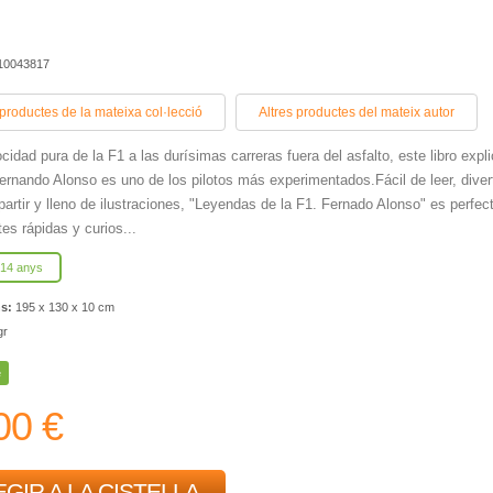
410043817
 productes de la mateixa col·lecció
Altres productes del mateix autor
ocidad pura de la F1 a las durísimas carreras fuera del asfalto, este libro expl
ernando Alonso es uno de los pilotos más experimentados.Fácil de leer, diver
artir y lleno de ilustraciones, "Leyendas de la F1. Fernado Alonso" es perfec
es rápidas y curios...
 14 anys
ns:
195 x 130 x 10 cm
gr
e
00 €
GIR A LA CISTELLA