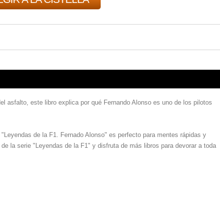
el asfalto, este libro explica por qué Fernando Alonso es uno de los pilotos
nes, "Leyendas de la F1. Fernado Alonso" es perfecto para mentes rápidas y
 de la serie "Leyendas de la F1" y disfruta de más libros para devorar a toda