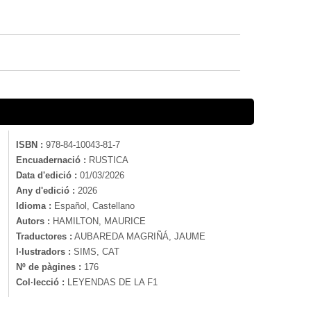
ISBN :
978-84-10043-81-7
Encuadernació :
RUSTICA
Data d'edició :
01/03/2026
Any d'edició :
2026
Idioma :
Español, Castellano
Autors :
HAMILTON, MAURICE
Traductores :
AUBAREDA MAGRIÑÁ, JAUME
I·lustradors :
SIMS, CAT
Nº de pàgines :
176
Col·lecció :
LEYENDAS DE LA F1