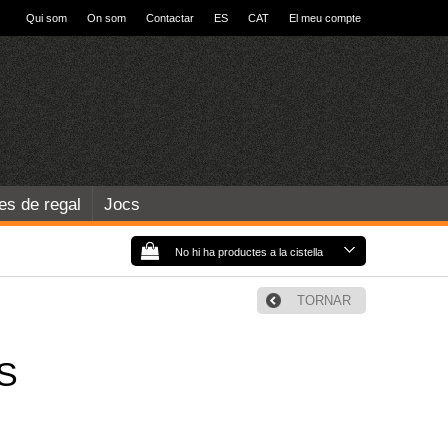
Qui som
On som
Contactar
ES
CAT
El meu compte
les de regal
Jocs
No hi ha productes a la cistella
TORNAR
S