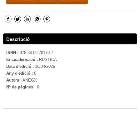
Descripció
ISBN :
978-84-09-70170-7
Encuadernació :
RUSTICA
Data d'edició :
16/04/2026
Any d'edició :
0
Autors :
ANEGX
Nº de pàgines :
0