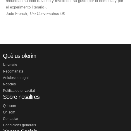
recuerdan su lado travieso y revoltoso, su gusto por la comedia y por
el experimento literario».
Jade French,
The Conversation UK
Què us oferim
Novetats
Recomanats
Articles de regal
Noticies
Política de privacitat
Sobre nosaltres
Qui som
On som
Contactar
Condicions generals