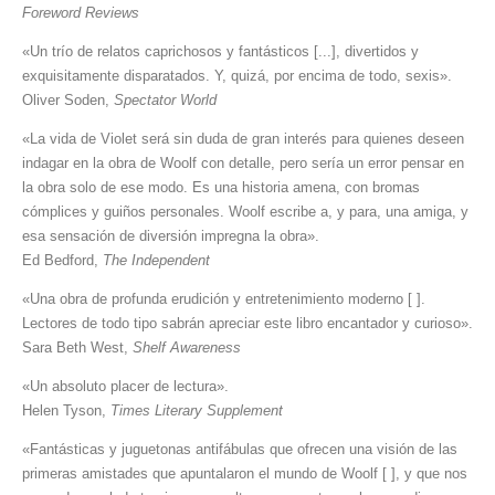
Foreword Reviews
«Un trío de relatos caprichosos y fantásticos [...], divertidos y
exquisitamente disparatados. Y, quizá, por encima de todo, sexis».
Oliver Soden,
Spectator World
«La vida de Violet será sin duda de gran interés para quienes deseen
indagar en la obra de Woolf con detalle, pero sería un error pensar en
la obra solo de ese modo. Es una historia amena, con bromas
cómplices y guiños personales. Woolf escribe a, y para, una amiga, y
esa sensación de diversión impregna la obra».
Ed Bedford,
The Independent
«Una obra de profunda erudición y entretenimiento moderno [ ].
Lectores de todo tipo sabrán apreciar este libro encantador y curioso».
Sara Beth West,
Shelf Awareness
«Un absoluto placer de lectura».
Helen Tyson,
Times Literary Supplement
«Fantásticas y juguetonas antifábulas que ofrecen una visión de las
primeras amistades que apuntalaron el mundo de Woolf [ ], y que nos