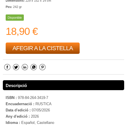
Dimensions:
229 x 152 x 14 cm
Pes:
242 gr
Disponible
18,90 €
AFEGIR A LA CISTELLA
Descripció
ISBN :
978-84-264-3419-7
Encuadernació :
RUSTICA
Data d'edició :
07/05/2026
Any d'edició :
2026
Idioma :
Español, Castellano