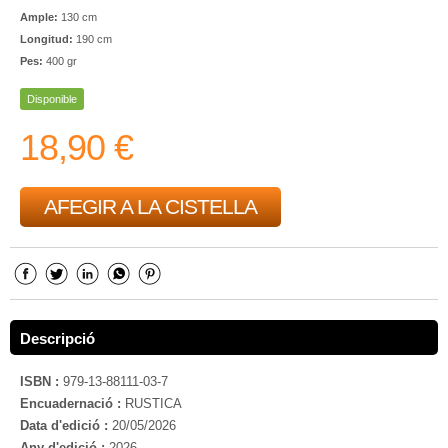
Ample:
130 cm
Longitud:
190 cm
Pes:
400 gr
Disponible
18,90 €
AFEGIR A LA CISTELLA
Descripció
ISBN :
979-13-88111-03-7
Encuadernació :
RUSTICA
Data d'edició :
20/05/2026
Any d'edició :
2026