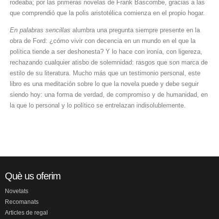
rodeaba; por las primeras novelas de Frank Bascombe, gracias a las
que comprendió que la polis aristotélica comienza en el propio hogar.
En palabras sencillas
alumbra una pregunta siempre presente en la
obra de Ford: ¿cómo vivir con decencia en un mundo en el que la
política tiende a ser deshonesta? Y lo hace con ironía, con ligereza,
rechazando cualquier atisbo de solemnidad: rasgos que son marca de
estilo de su literatura. Mucho más que un testimonio personal, este
libro es una meditación sobre lo que la novela puede y debe seguir
siendo hoy: una forma de verdad, de compromiso y de humanidad, en
la que lo personal y lo político se entrelazan indisolublemente.
Què us oferim
Novetats
Recomanats
Articles de regal