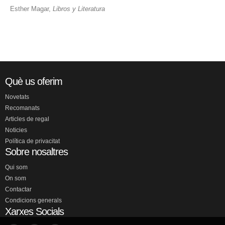
Esther Magar,
Libros y Literatura
Què us oferim
Novetats
Recomanats
Articles de regal
Noticies
Política de privacitat
Sobre nosaltres
Qui som
On som
Contactar
Condicions generals
Xarxes Socials