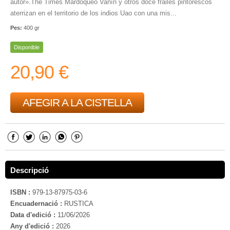
autor».The Times Mardoqueo Vanín y otros doce frailes pintorescos
aterrizan en el territorio de los indios Uao con una mis...
Pes:
400 gr
Disponible
20,90 €
AFEGIR A LA CISTELLA
Descripció
ISBN :
979-13-87975-03-6
Encuadernació :
RUSTICA
Data d'edició :
11/06/2026
Any d'edició :
2026