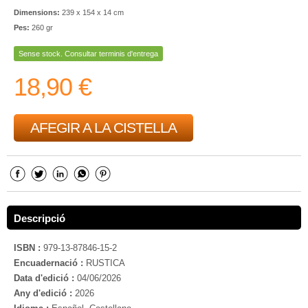
Dimensions:
239 x 154 x 14 cm
Pes:
260 gr
Sense stock. Consultar terminis d'entrega
18,90 €
AFEGIR A LA CISTELLA
Descripció
ISBN :
979-13-87846-15-2
Encuadernació :
RUSTICA
Data d'edició :
04/06/2026
Any d'edició :
2026