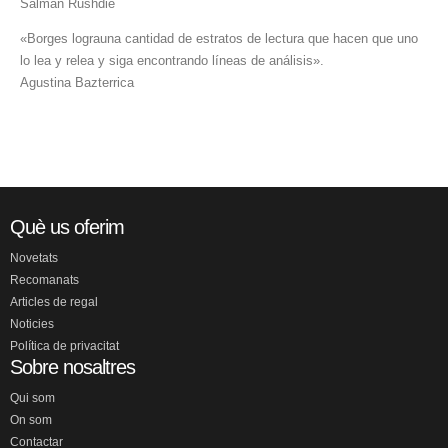
Salman Rushdie
«Borges lograuna cantidad de estratos de lectura que hacen que uno
lo lea y relea y siga encontrando líneas de análisis».
Agustina Bazterrica
Què us oferim
Novetats
Recomanats
Articles de regal
Noticies
Política de privacitat
Sobre nosaltres
Qui som
On som
Contactar