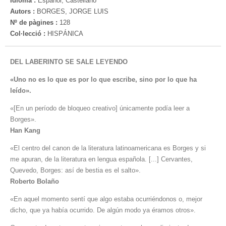
Idioma :
Español, Castellano
Autors :
BORGES, JORGE LUIS
Nº de pàgines :
128
Col·lecció :
HISPÁNICA
DEL LABERINTO SE SALE LEYENDO
«Uno no es lo que es por lo que escribe, sino por lo que ha
leído».
«[En un período de bloqueo creativo] únicamente podía leer a
Borges».
Han Kang
«El centro del canon de la literatura latinoamericana es Borges y si
me apuran, de la literatura en lengua española. [...] Cervantes,
Quevedo, Borges: así de bestia es el salto».
Roberto Bolaño
«En aquel momento sentí que algo estaba ocurriéndonos o, mejor
dicho, que ya había ocurrido. De algún modo ya éramos otros».