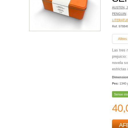
AUSTEN, 
PENGUIN
LITERATU
Ref. 9788
Altres
Las tres 
prejuicio
novela so
estrictas
Dimensio
Pes:
1340 
Sense sto
40,
AFE