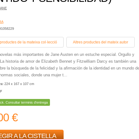
JANE
RA
491058229
 productes de la mateixa col·lecció
Altres productes del mateix autor
novelas más importantes de Jane Austen en un estuche especial. Orgullo y
: La historia de amor de Elizabeth Bennet y Fitzwilliam Darcy es también una
bre la búsqueda de la felicidad y la afirmación de la identidad en un mundo d
 normas sociales, donde una mujer t...
ns:
224 x 167 x 107 cm
gr
ck. Consultar terminis d'entrega
00 €
GIR A LA CISTELLA