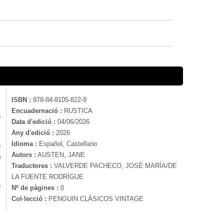
ISBN :
978-84-9105-822-9
Encuadernació :
RUSTICA
y
Data d'edició :
04/06/2026
Any d'edició :
2026
Idioma :
Español, Castellano
s
Autors :
AUSTEN, JANE
e
Traductores :
VALVERDE PACHECO, JOSÉ MARÍA/DE
LA FUENTE RODRÍGUE
s
Nº de pàgines :
0
Col·lecció :
PENGUIN CLÁSICOS VINTAGE