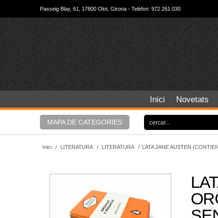
Passeig Blay, 61, 17800 Olot, Girona - Telèfon: 972 261 030
Inici
Novetats
MAPA DE CATEGORIES
Inici
/
LITERATURA
/
LITERATURA
/
LATA JANE AUSTEN (CONTIEN
LAT
ORG
SEN