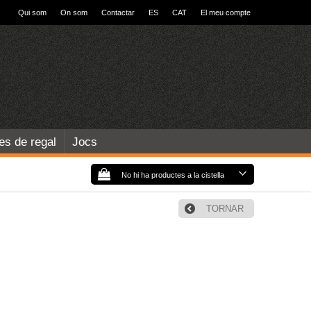
Qui som
On som
Contactar
ES
CAT
El meu compte
les de regal
Jocs
No hi ha productes a la cistella
TORNAR