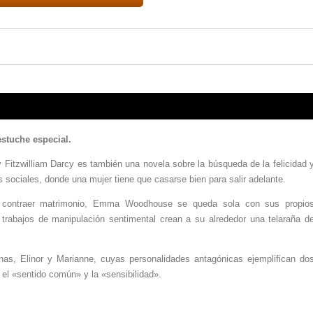
stuche especial.
y Fitzwilliam Darcy es también una novela sobre la búsqueda de la felicidad 
s sociales, donde una mujer tiene que casarse bien para salir adelante.
de contraer matrimonio, Emma Woodhouse se queda sola con sus propio
 trabajos de manipulación sentimental crean a su alrededor una telaraña d
nas, Elinor y Marianne, cuyas personalidades antagónicas ejemplifican do
el «sentido común» y la «sensibilidad».