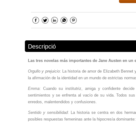
Descripció
Las tres novelas más importantes de Jane Austen en un e
Orgullo y prejuicio
: La historia de amor de Elizabeth Bennet 
la afirmación de la identidad en un mundo de estrictas norma
Emma
: Cuando su institutriz, amiga y confidente deci
sentimientos y se enfrenta al vacío de su vida. Todos sus
enredos, malentendidos y confusiones.
Sentido y sensibilidad
: La historia se centra en dos herma
posibles respuestas femeninas ante la hipocresía dominante: 