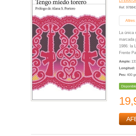
LITERATU
Ref. 9788
Altres
La única 
marcada p
1986: la 
Frente Pa
Ample:
13
Longitud:
Pes:
400 g
Disponibl
19,
AFE