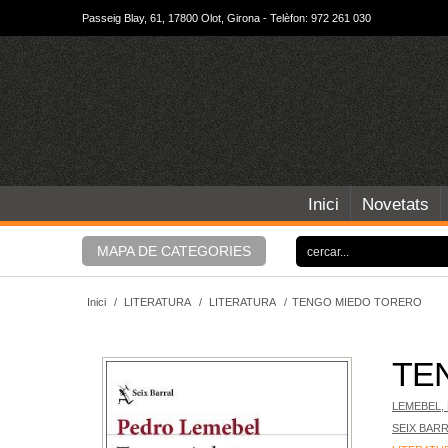
Passeig Blay, 61, 17800 Olot, Girona - Telèfon: 972 261 030
Inici
Novetats
MAPA DE CATEGORIES
Inici
/
LITERATURA
/
LITERATURA
/
TENGO MIEDO TORERO
TE
LEMEBEL,
SEIX BAR