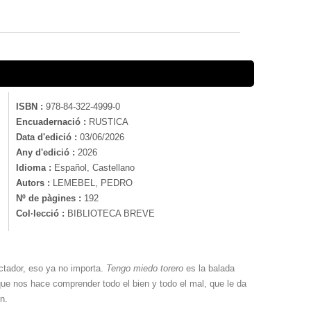
ISBN :
978-84-322-4999-0
Encuadernació :
RUSTICA
Data d'edició :
03/06/2026
Any d'edició :
2026
Idioma :
Español, Castellano
Autors :
LEMEBEL, PEDRO
Nº de pàgines :
192
Col·lecció :
BIBLIOTECA BREVE
ctador, eso ya no importa.
Tengo miedo torero
es la balada
que nos hace comprender todo el bien y todo el mal, que le da
n.