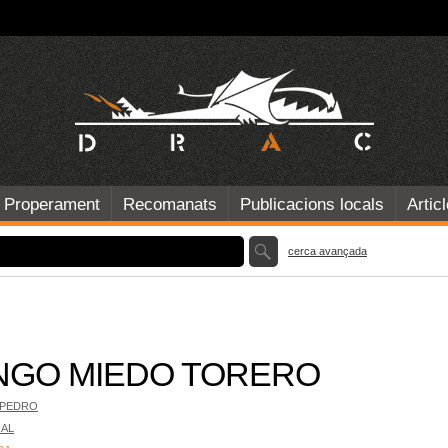
Properament
Recomanats
Publicacions locals
Artic
cerca avançada
NGO MIEDO TORERO
 PEDRO
RAL