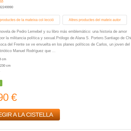
RA
432249990
 productes de la mateixa col·lecció
Altres productes del mateix autor
novela de Pedro Lemebel y su libro más emblemático: una historia de amor
or la militancia política y sexual.Prólogo de Alana S. Portero.Santiago de Chi
Loca del Frente se ve envuelta en los planes políticos de Carlos, un joven del
triótico Manuel Rodríguez que ...
3 cm
230 cm
r
e
90 €
GIR A LA CISTELLA