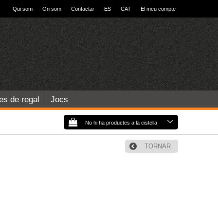
Qui som
On som
Contactar
ES
CAT
El meu compte
les de regal
Jocs
No hi ha productes a la cistella
TORNAR