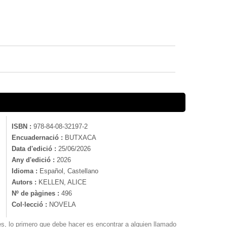
ISBN :
978-84-08-32197-2
Encuadernació :
BUTXACA
Data d'edició :
25/06/2026
Any d'edició :
2026
Idioma :
Español, Castellano
Autors :
KELLEN, ALICE
Nº de pàgines :
496
Col·lecció :
NOVELA
es, lo primero que debe hacer es encontrar a alguien llamado