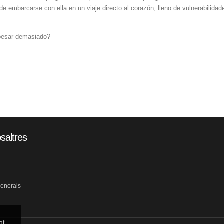
de embarcarse con ella en un viaje directo al corazón, lleno de vulnerabilid
 pesar demasiado?
saltres
generals
at