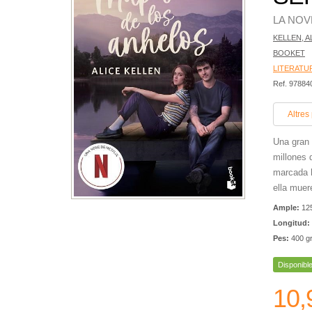
LA NOV
KELLEN, A
BOOKET
LITERATU
Ref. 9788
Altres
Una gran 
millones 
marcada h
ella muere
Ample:
12
Longitud:
Pes:
400 g
Disponibl
10,