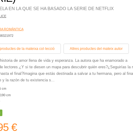
ELA EN LA QUE SE HA BASADO LA SERIE DE NETFLIX
LICE
RA ROMÀNTICA
408321972
 productes de la mateixa col·lecció
Altres productes del mateix autor
historia de amor llena de vida y esperanza. La autora que ha enamorado a
de lectores.¿Y si te diesen un mapa para descubrir quién eres?¿Seguirías la 
asta el final?Imagina que estás destinada a salvar a tu hermana, pero al fina
 y la razón de tu existencia s...
5 cm
190 cm
r
e
95 €