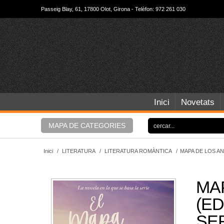
Passeig Blay, 61, 17800 Olot, Girona - Telèfon: 972 261 030
Inici
Novetats
MAPA DE CATEGORIES
Inici
/
LITERATURA
/
LITERATURA ROMÀNTICA
/
MAPA DE LOS AN
MA
(E
SER