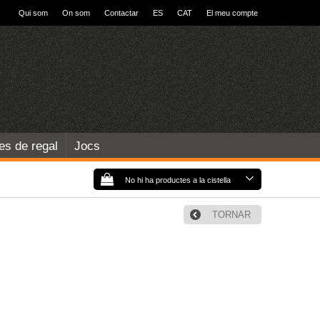
Qui som
On som
Contactar
ES
CAT
El meu compte
les de regal
Jocs
No hi ha productes a la cistella
TORNAR