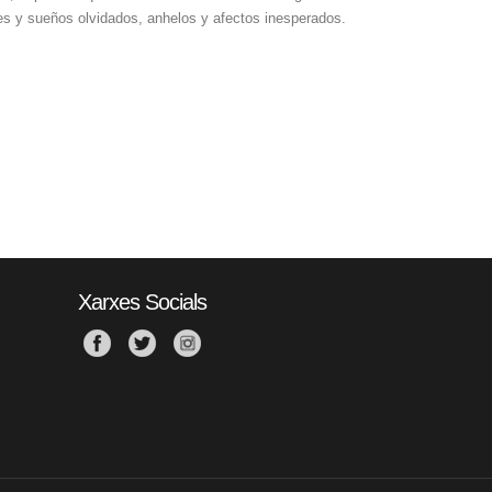
ades y sueños olvidados, anhelos y afectos inesperados.
Xarxes Socials