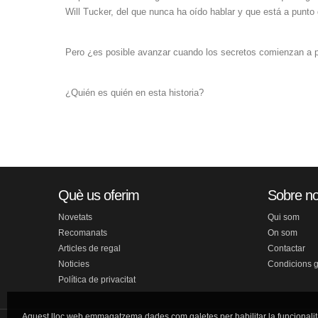
Will Tucker, del que nunca ha oído hablar y que está a punto 
Pero ¿es posible avanzar cuando los secretos comienzan a
¿Quién es quién en esta historia?
Què us oferim
Sobre no
Novetats
Qui som
Recomanats
On som
Articles de regal
Contactar
Noticies
Condicions 
Política de privacitat
Aquest lloc web emmagatzema dades com galetes per habilitar la funcionalit