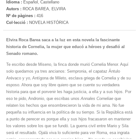
Idioma :
Español, Castellano
Autors :
ROCA BAREA, ELVIRA
Nº de pàgines :
416
Col·lecció :
NOVELA HISTÓRICA
Elvira Roca Barea saca a la luz en esta novela la fascinante
historia de Cornelia, la mujer que educó a héroes y desafió al
Senado romano.
Te escribo desde Miseno, la finca donde murió Cornelia Menor. Aquí
solo quedamos ya tres ancianos: Sem­pronia, el capataz Ántulo
Arévaco y yo, Antígona de Mileto, esclava griega de Cornelia y de su
esposo. Ahora que soy libre quiero que se cuente su verdadera
historia para que el porvenir les haga justicia, a ella y a sus hijos. Por
eso te pido, Andronio, que escribas unos
Annales Corneliae
que
relaten los hechos que ensombrecieron la vida de mi ama. No fue
pequeña su influencia en la política de su tiempo. Si la Repú­blica está
a punto de perecer es porque ella y sus hijos fraca­saron en mantener
los valores sobre los que se fundó. La gue­rra civil entre Mario y Sila
será el resultado. Ojalá viva lo suficiente para ver Roma, esa ingrata