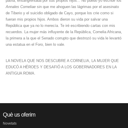
patria, ensangrentada por sus propios hijos... No puedo yo escribir los
Annales Corneliae
sin que me ahoguen las lágrimas por el asesinato
de Tiberio y el suicidio obligado de Cayo, porque los crie como si
fueran mis propios hijos. Ambos dieron su vida por salvar una
República que ya no lo merecía. Te iré escribiendo cartas con mis
recuerdos. La mujer más influyente de la República, Cornelia Africana,
la primera a la que el Senado corrupto que destrozó su vida le levantó
una estatua en el Foro, bien lo vale.
LA NOVELA QUE NOS DESCUBRE A CORNELIA, LA MUJER QUE
EDUCÓ A HÉROES Y DESAFIÓ A LOS GOBERNADORES EN LA
ANTIGUA ROMA.
Què us oferim
Novetats