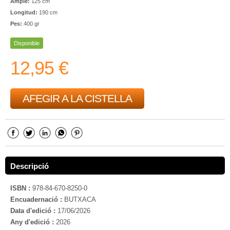
Ample:
125 cm
Longitud:
190 cm
Pes:
400 gr
Disponible
12,95 €
AFEGIR A LA CISTELLA
Descripció
ISBN :
978-84-670-8250-0
Encuadernació :
BUTXACA
Data d'edició :
17/06/2026
Any d'edició :
2026