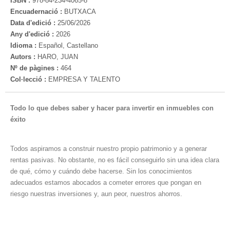
ISBN :
978-84-234-4065-8
Encuadernació :
BUTXACA
Data d'edició :
25/06/2026
Any d'edició :
2026
Idioma :
Español, Castellano
Autors :
HARO, JUAN
Nº de pàgines :
464
Col·lecció :
EMPRESA Y TALENTO
Todo lo que debes saber y hacer para invertir en inmuebles con
éxito
Todos aspiramos a construir nuestro propio patrimonio y a generar
rentas pasivas. No obstante, no es fácil conseguirlo sin una idea clara
de qué, cómo y cuándo debe hacerse. Sin los conocimientos
adecuados estamos abocados a cometer errores que pongan en
riesgo nuestras inversiones y, aun peor, nuestros ahorros.