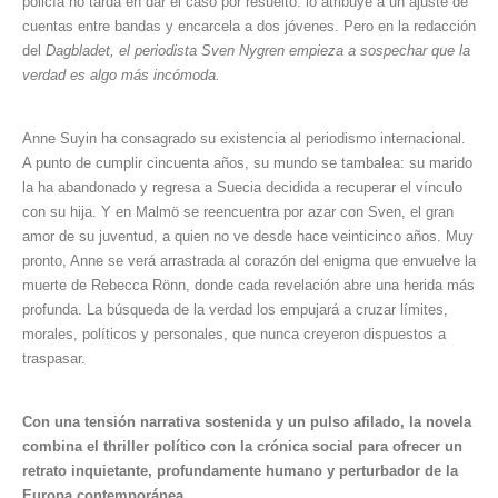
policía no tarda en dar el caso por resuelto: lo atribuye a un ajuste de
cuentas entre bandas y encarcela a dos jóvenes. Pero en la redacción
del
Dagbladet, el periodista Sven Nygren empieza a sospechar que la
verdad es algo más incómoda.
Anne Suyin ha consagrado su existencia al periodismo internacional.
A punto de cumplir cincuenta años, su mundo se tambalea: su marido
la ha abandonado y regresa a Suecia decidida a recuperar el vínculo
con su hija. Y en Malmö se reencuentra por azar con Sven, el gran
amor de su juventud, a quien no ve desde hace veinticinco años. Muy
pronto, Anne se verá arrastrada al corazón del enigma que envuelve la
muerte de Rebecca Rönn, donde cada revelación abre una herida más
profunda. La búsqueda de la verdad los empujará a cruzar límites,
morales, políticos y personales, que nunca creyeron dispuestos a
traspasar.
Con una tensión narrativa sostenida y un pulso afilado, la novela
combina el thriller político con la crónica social para ofrecer un
retrato inquietante, profundamente humano y perturbador de la
Europa contemporánea.