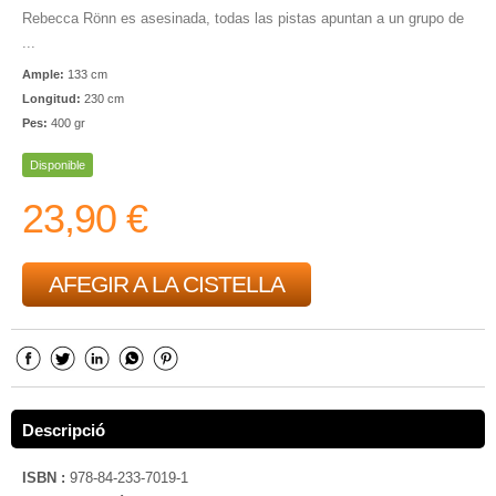
Rebecca Rönn es asesinada, todas las pistas apuntan a un grupo de
...
Ample:
133 cm
Longitud:
230 cm
Pes:
400 gr
Disponible
23,90 €
AFEGIR A LA CISTELLA
Descripció
ISBN :
978-84-233-7019-1