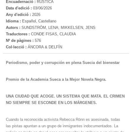
Encuadernació :
RUSTICA
Data d'edició :
03/06/2026
Any d'edició :
2026
Idioma :
Español, Castellano
Autors :
SUNDSTRÖM, LENA; MIKKELSEN, JENS
Traductores :
CONDE FISAS, CLAUDIA
Nº de pàgines :
576
Col·lecció :
ÁNCORA & DELFÍN
Periodismo, poder y corrupción en plena Suecia del bienestar
Premio de la Academia Sueca a la Mejor Novela Negra.
UNA CIUDAD QUE ACOGE. UN SISTEMA QUE MATA.
EL CRIMEN
NO SIEMPRE SE ESCONDE EN LOS MÁRGENES.
Cuando la reconocida activista Rebecca Rönn es asesinada, todas
las pistas apuntan a un grupo de inmigrantes indocumentados. La