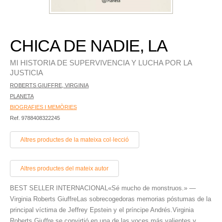
CHICA DE NADIE, LA
MI HISTORIA DE SUPERVIVENCIA Y LUCHA POR LA
JUSTICIA
ROBERTS GIUFFRE, VIRGINIA
PLANETA
BIOGRAFIES I MEMÒRIES
Ref. 9788408322245
Altres productes de la mateixa col·lecció
Altres productes del mateix autor
BEST SELLER INTERNACIONAL«Sé mucho de monstruos.» —
Virginia Roberts GiuffreLas sobrecogedoras memorias póstumas de la
principal víctima de Jeffrey Epstein y el príncipe Andrés.Virginia
Roberts Giuffre se convirtió en una de las voces más valientes y