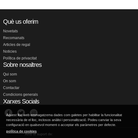
Què us oferim
Novetats
Recomanats
Articles de regal
Noticies
Política de privacitat
Sobre nosaltres
Qui som
On som
Contactar
Condicions generals
Xarxes Socials
Aquest lloc web emmagatzema dades com galetes per habilitar la funcionalitat
necessària de el lloc, inclosos anàlisi i personalització. Podeu canviar la seva
configuració en qualsevol moment o acceptar els paràmetres per defecte.
política de cookies