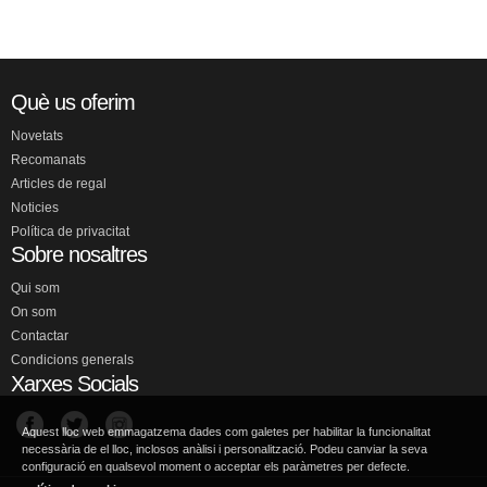
Què us oferim
Novetats
Recomanats
Articles de regal
Noticies
Política de privacitat
Sobre nosaltres
Qui som
On som
Contactar
Condicions generals
Xarxes Socials
Aquest lloc web emmagatzema dades com galetes per habilitar la funcionalitat
necessària de el lloc, inclosos anàlisi i personalització. Podeu canviar la seva
configuració en qualsevol moment o acceptar els paràmetres per defecte.