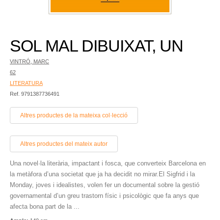
SOL MAL DIBUIXAT, UN
VINTRÓ, MARC
62
LITERATURA
Ref. 9791387736491
Altres productes de la mateixa col·lecció
Altres productes del mateix autor
Una novel·la literària, impactant i fosca, que converteix Barcelona en
la metàfora d’una societat que ja ha decidit no mirar.El Sigfrid i la
Monday, joves i idealistes, volen fer un documental sobre la gestió
governamental d’un greu trastorn físic i psicològic que fa anys que
afecta bona part de la ...