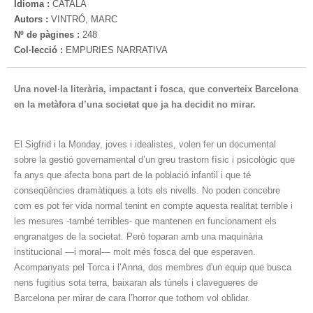
Idioma :
CATALÀ
Autors :
VINTRÓ, MARC
Nº de pàgines :
248
Col·lecció :
EMPURIES NARRATIVA
Una novel·la literària, impactant i fosca, que converteix Barcelona
en la metàfora d’una societat que ja ha decidit no mirar.
El Sigfrid i la Monday, joves i idealistes, volen fer un documental
sobre la gestió governamental d’un greu trastorn físic i psicològic que
fa anys que afecta bona part de la població infantil i que té
conseqüències dramàtiques a tots els nivells. No poden concebre
com es pot fer vida normal tenint en compte aquesta realitat terrible i
les mesures -també terribles- que mantenen en funcionament els
engranatges de la societat. Però toparan amb una maquinària
institucional —i moral— molt més fosca del que esperaven.
Acompanyats pel Torca i l’Anna, dos membres d'un equip que busca
nens fugitius sota terra, baixaran als túnels i clavegueres de
Barcelona per mirar de cara l’horror que tothom vol oblidar.