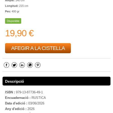
Ample:
140 cm
Longitud:
215 cm
Pes:
400 gr
Disponible
19,90 €
AFEGIR A LA CISTELLA
Descripció
ISBN :
979-13-87736-49-1
Encuadernació :
RUSTICA
Data d'edició :
03/06/2026
Any d'edició :
2026