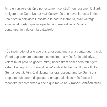
Amb un univers distòpic perfectament construït, on ressonen Ballard,
Ishiguro o Le Guin,
Un sol mal dibuixa
t és una novel·la fosca i lírica,
una història colpidora i insòlita a la nostra literatura, d’alt voltatge
emocional i crític, que interpel·la de manera directa l’apatia
contemporània davant la catàstrofe.
«És incòmode tot allò que ens arrossega fins a una veritat que fa mal.
Vintró sap escriure aquesta incomoditat i, a més, fer-la addictiva:
volem mirar però no gosem mirar, necessitem saber però rebutgem
saber. He llegit
Un sol mal dibuixat
amb el fantasma d’Ursula K. Le
Guin al costat. Vintró, d’alguna manera, dialoga amb Le Guin i ens
pregunta què estem disposats a amagar als llocs més foscos i
recòndits per preservar la ficció que tot va bé.»
Roser Cabré-Verdiell