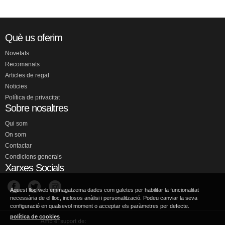
Què us oferim
Novetats
Recomanats
Articles de regal
Noticies
Política de privacitat
Sobre nosaltres
Qui som
On som
Contactar
Condicions generals
Xarxes Socials
Aquest lloc web emmagatzema dades com galetes per habilitar la funcionalitat
necessària de el lloc, inclosos anàlisi i personalització. Podeu canviar la seva
configuració en qualsevol moment o acceptar els paràmetres per defecte.
política de cookies