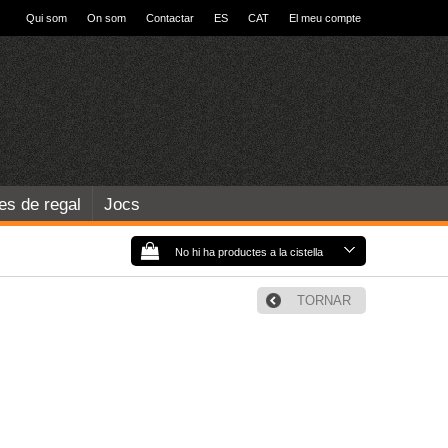
Qui som
On som
Contactar
ES
CAT
El meu compte
les de regal
Jocs
No hi ha productes a la cistella
TORNAR