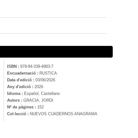
ISBN :
978-84-339-4983-7
Encuadernació :
RUSTICA
Data d'edició :
03/06/2026
Any d'edició :
2026
Idioma :
Español, Castellano
y
Autors :
GRACIA, JORDI
Nº de pàgines :
152
Col·lecció :
NUEVOS CUADERNOS ANAGRAMA