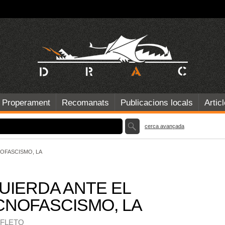
Properament
Recomanats
Publicacions locals
Artic
cerca avançada
NOFASCISMO, LA
UIERDA ANTE EL
CNOFASCISMO, LA
NFLETO