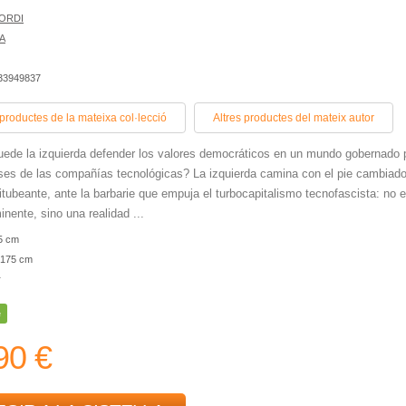
JORDI
A
433949837
 productes de la mateixa col·lecció
Altres productes del mateix autor
de la izquierda defender los valores democráticos en un mundo gobernado 
eses de las compañías tecnológicas? La izquierda camina con el pie cambiado
titubeante, ante la barbarie que empuja el turbocapitalismo tecnofascista: no 
inente, sino una realidad ...
5 cm
175 cm
r
e
90 €