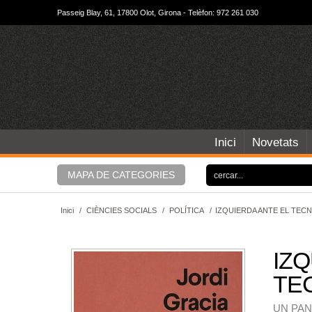
Passeig Blay, 61, 17800 Olot, Girona - Telèfon: 972 261 030
Inici
Novetats
MAPA DE CATEGORIES
Inici
/
CIÈNCIES SOCIALS
/
POLÍTICA
/
IZQUIERDA ANTE EL TEC
IZQ
TE
UN PA