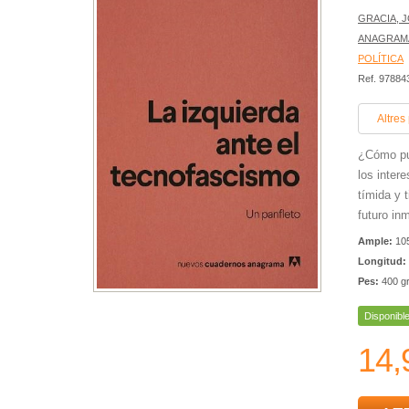
GRACIA, 
ANAGRAM
POLÍTICA
Ref. 9788
Altres
¿Cómo pue
los inter
tímida y 
futuro inm
Ample:
10
Longitud:
Pes:
400 g
Disponibl
14,