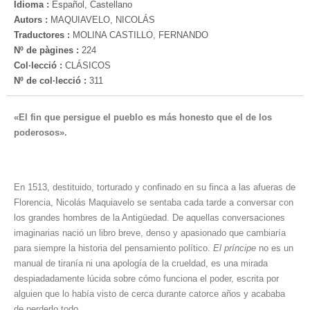
Idioma :
Español, Castellano
Autors :
MAQUIAVELO, NICOLÁS
Traductores :
MOLINA CASTILLO, FERNANDO
Nº de pàgines :
224
Col·lecció :
CLÁSICOS
Nº de col·lecció :
311
«El fin que persigue el pueblo es más honesto que el de los
poderosos».
En 1513, destituido, torturado y confinado en su finca a las afueras de
Florencia, Nicolás Maquiavelo se sentaba cada tarde a conversar con
los grandes hombres de la Antigüedad. De aquellas conversaciones
imaginarias nació un libro breve, denso y apasionado que cambiaría
para siempre la historia del pensamiento político.
El príncipe
no es un
manual de tiranía ni una apología de la crueldad, es una mirada
despiadadamente lúcida sobre cómo funciona el poder, escrita por
alguien que lo había visto de cerca durante catorce años y acababa
de perderlo todo.