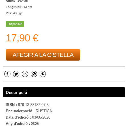
Ample:
140 cm
Longitud:
213 cm
Pes:
400 gr
Disponible
17,90 €
AFEGIR A LA CISTELLA
Descripció
ISBN :
979-13-88182-07-5
Encuadernació :
RUSTICA
Data d'edició :
03/06/2026
Any d'edició :
2026