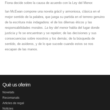
Fiona decide sobre la causa de acuerdo con la Ley del Menor.
Ian McEwan compone una novela grácil y armoniosa, clásica en el
mejor sentido de la palabra, que juega su partida en el terreno genuino
de la escritura más indagadora: el de los dilemas éticos y las
responsabili­dades morales.
La ley del menor
habla del lugar donde
justicia y fe se encuentran y se repelen; de las decisiones y sus
consecuencias sobre nosotros y los demás; de la búsqueda de
sentido, de asideros, y de lo que sucede cuando estos se nos
escapan de las manos.
Què us oferim
Novetats
Recomanats
Articles de regal
Noticies