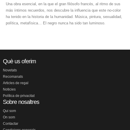
Una obra esencial, en la que el gran filósofo francés, al ritmo de sus
más íntimos recuerdos, nos descubre la influencia que este no-color
ha tenido en la historia de la humanidad. Música, pintura, sexualidad,
política, metafísica… El negro nunca ha sido tan luminoso.
Què us oferim
Novetats
Recomanats
Articles de regal
Noticies
Política de privacitat
Sobre nosaltres
Qui som
On som
Contactar
Condicions generals