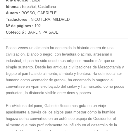
Any d'edició :
2026
Idioma :
Español, Castellano
Autors :
ROSSO, GABRIELE
Traductores :
NICOTERA, MILDRED
Nº de pàgines :
192
Col·lecció :
BARLIN PAISAJE
Pocas veces un alimento ha contenido la historia entera de una
civilización. Blanco o negro, con levadura o ácimo, artesanal o
industrial, el pan ha sido desde sus orígenes mucho más que un
simple sustento. Desde las antiguas civilizaciones de Mesopotamia y
Egipto el pan ha sido alimento, símbolo y frontera. Ha definido al ser
humano como «comedor de grano», ha encarnado lo sagrado al
convertirse en «pan vivo bajado del cielo» y ha marcado, como pocos
productos, la distancia visible entre ricos y pobres.
En «Historia del pan», Gabriele Rosso nos guía en un viaje
apasionante a través de los siglos para mostrar cómo la humilde
hogaza se ha convertido en un auténtico espejo de Occidente, el
alimento que más profundamente ha influido en el desarrollo de la