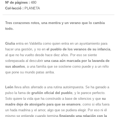
Nº de pàgines :
480
Col·lecció :
PLANETA
Tres corazones rotos, una mentira y un verano que lo cambia
todo.
Giulia
entra en Valdelila como quien entra en un ayuntamiento para
hacer una gestión, y no en
el pueblo de los veranos de su infancia
,
al que no ha vuelto desde hace diez años. Por eso se siente
sobrepasada al descubrir
una casa aún marcada por la lavanda de
sus abuelos
, a una familia que se sostiene como puede y a un niño
que pone su mundo patas arriba.
León
lleva años aferrado a una rutina autoimpuesta. Se ha ganado a
pulso la fama de
gruñón oficial del pueblo
, y le parece perfecto.
Solo quiere la vida que ha construido a base de silencios y que
su
madre deje de atosigarlo para que se enamore
, como si ella fuera
un hada madrina y el amor, algo que se pudiera elegir. Por eso ni él
mismo se entiende cuando termina
fingiendo una relación con la